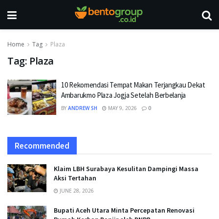
Home
Tag
Plaza
Tag:
Plaza
10 Rekomendasi Tempat Makan Terjangkau Dekat
Ambarukmo Plaza Jogja Setelah Berbelanja
BY
ANDREW SH
MAY 9, 2026
0
Recommended
Klaim LBH Surabaya Kesulitan Dampingi Massa
Aksi Tertahan
JUNE 28, 2026
Bupati Aceh Utara Minta Percepatan Renovasi