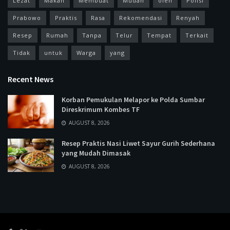
Lezat
Makan
Membuat
Mudah
oleh
Polisi
Prabowo
Praktis
Rasa
Rekomendasi
Renyah
Resep
Rumah
Tanpa
Telur
Tempat
Terkait
Tidak
untuk
Warga
yang
Recent News
Korban Pemukulan Melapor ke Polda Sumbar
Direskrimum Kombes TF
AUGUST 8, 2026
Resep Praktis Nasi Liwet Sayur Gurih Sederhana
yang Mudah Dimasak
AUGUST 8, 2026