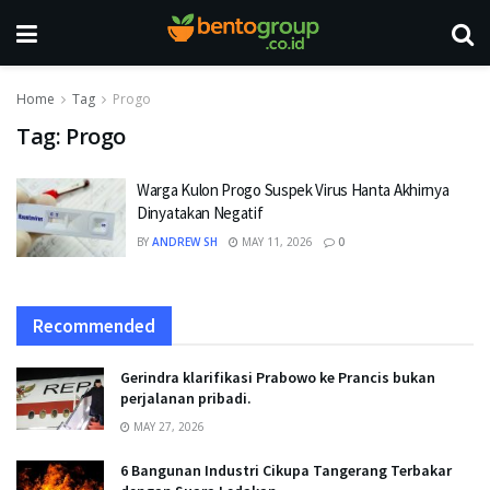
Home
Tag
Progo
Tag:
Progo
Warga Kulon Progo Suspek Virus Hanta Akhirnya
Dinyatakan Negatif
BY
ANDREW SH
MAY 11, 2026
0
Recommended
Gerindra klarifikasi Prabowo ke Prancis bukan
perjalanan pribadi.
MAY 27, 2026
6 Bangunan Industri Cikupa Tangerang Terbakar