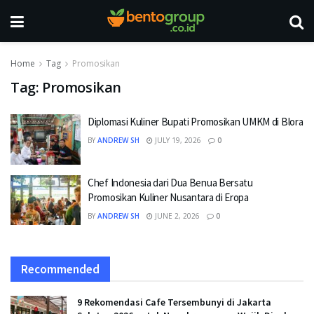
Home
Tag
Promosikan
Tag:
Promosikan
Diplomasi Kuliner Bupati Promosikan UMKM di Blora
BY
ANDREW SH
JULY 19, 2026
0
Chef Indonesia dari Dua Benua Bersatu
Promosikan Kuliner Nusantara di Eropa
BY
ANDREW SH
JUNE 2, 2026
0
Recommended
9 Rekomendasi Cafe Tersembunyi di Jakarta