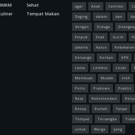
 UMKM
Sehat
agar
Anak
Camilan
C
uliner
Tempat Makan
Daging
dalam
dan
da
dengan
Diduga
Ditangka
Empuk
Enak
Gurih
H
Jakarta
Kasus
Kebakaran
Keluarga
Korban
KPK
Lama
Lembut
Lezat
Membuat
Mudah
oleh
Polisi
Prabowo
Praktis
Rasa
Rekomendasi
Reny
Resep
Rumah
Tanpa
Tempat
Tersangka
Tida
untuk
Warga
yang