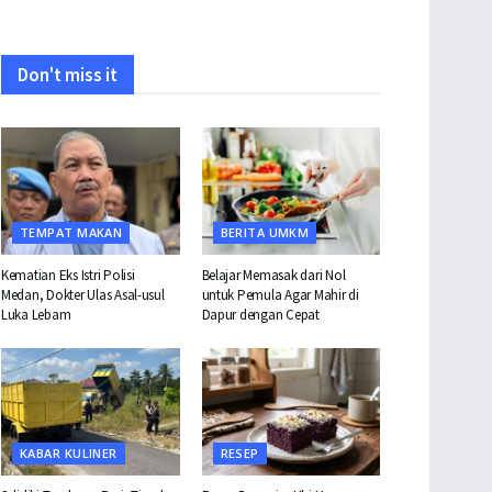
Don't miss it
TEMPAT MAKAN
BERITA UMKM
Kematian Eks Istri Polisi
Belajar Memasak dari Nol
Medan, Dokter Ulas Asal-usul
untuk Pemula Agar Mahir di
Luka Lebam
Dapur dengan Cepat
KABAR KULINER
RESEP