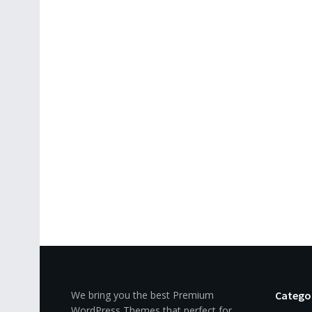
We bring you the best Premium
Catego
WordPress Themes that perfect for