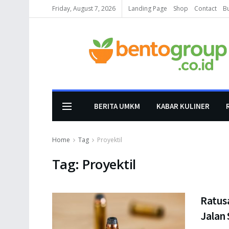
Friday, August 7, 2026
Landing Page
Shop
Contact
B
BERITA UMKM
KABAR KULINER
Home
Tag
Proyektil
Tag:
Proyektil
Ratus
Jalan 