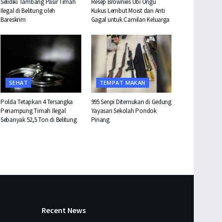
Selidiki Tambang Pasir Timah
Resep Brownies Ubi Ungu
Ilegal di Belitung oleh
Kukus Lembut Moist dan Anti
Bareskrim
Gagal untuk Camilan Keluarga
SEHAT
TEMPAT MAKAN
Polda Tetapkan 4 Tersangka
995 Senpi Ditemukan di Gedung
Penampung Timah Ilegal
Yayasan Sekolah Pondok
Sebanyak 52,5 Ton di Belitung
Pinang
Recent News