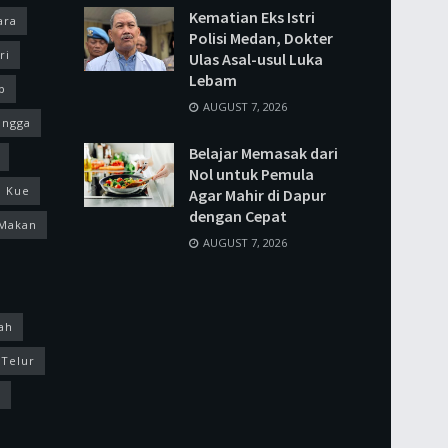
Kematian Eks Istri
ara
Polisi Medan, Dokter
ri
Ulas Asal-usul Luka
Lebam
p
AUGUST 7, 2026
ingga
Belajar Memasak dari
Nol untuk Pemula
Kue
Agar Mahir di Dapur
dengan Cepat
Makan
AUGUST 7, 2026
ah
Telur
k