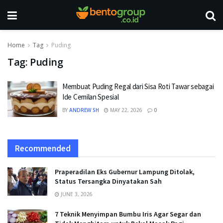
Home
Tag
Puding
Tag:
Puding
Membuat Puding Regal dari Sisa Roti Tawar sebagai
Ide Cemilan Spesial
BY
ANDREW SH
MAY 22, 2026
0
Recommended
Praperadilan Eks Gubernur Lampung Ditolak,
Status Tersangka Dinyatakan Sah
JUNE 3, 2026
7 Teknik Menyimpan Bumbu Iris Agar Segar dan