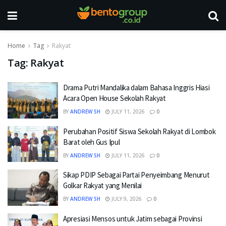
Home
Tag
Rakyat
Tag:
Rakyat
Drama Putri Mandalika dalam Bahasa Inggris Hiasi
Acara Open House Sekolah Rakyat
BY
ANDREW SH
JULY 11, 2026
0
Perubahan Positif Siswa Sekolah Rakyat di Lombok
Barat oleh Gus Ipul
BY
ANDREW SH
JULY 11, 2026
0
Sikap PDIP Sebagai Partai Penyeimbang Menurut
Golkar Rakyat yang Menilai
BY
ANDREW SH
JULY 9, 2026
0
Apresiasi Mensos untuk Jatim sebagai Provinsi