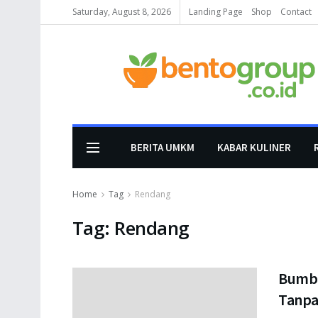
Saturday, August 8, 2026
Landing Page
Shop
Contact
BERITA UMKM
KABAR KULINER
Home
Tag
Rendang
Tag:
Rendang
Bumbu
Tanpa