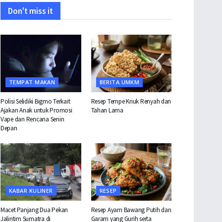
Don't miss it
TEMPAT MAKAN
BERITA UMKM
Polisi Selidiki Bigmo Terkait
Resep Tempe Kriuk Renyah dan
Ajakan Anak untuk Promosi
Tahan Lama
Vape dan Rencana Senin
Depan
KABAR KULINER
RESEP
Macet Panjang Dua Pekan
Resep Ayam Bawang Putih dan
Jalintim Sumatra di
Garam yang Gurih serta