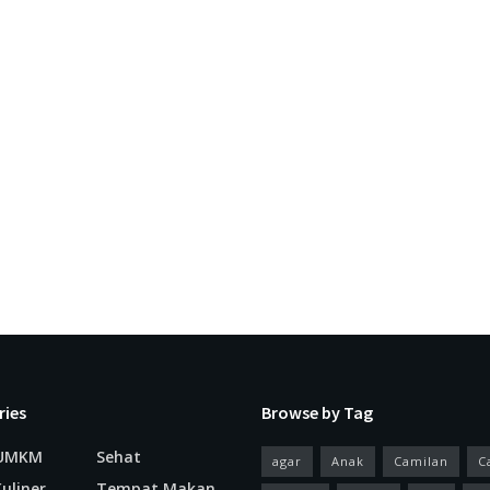
ries
Browse by Tag
 UMKM
Sehat
agar
Anak
Camilan
C
uliner
Tempat Makan