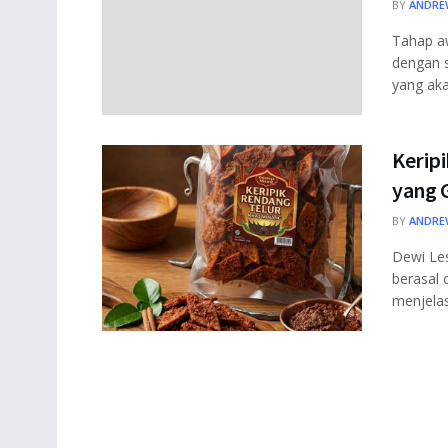
BY
ANDRE
Tahap a
dengan s
yang aka
Keripi
yang 
BY
ANDRE
Dewi Les
berasal 
menjelas