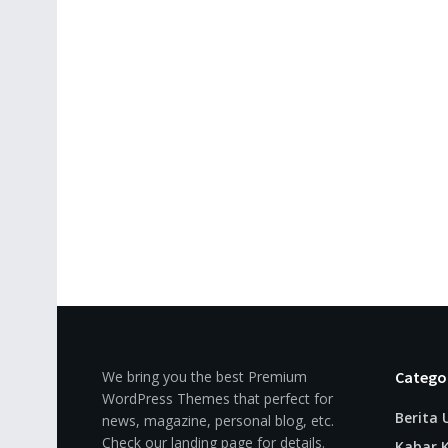
We bring you the best Premium
Catego
WordPress Themes that perfect for
Berita
news, magazine, personal blog, etc.
Check our landing page for details.
Kabar K