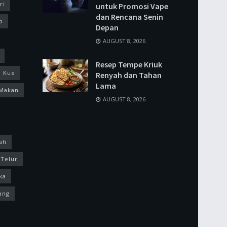
ri
untuk Promosi Vape
dan Rencana Senin
p
Depan
AUGUST 8, 2026
Resep Tempe Kriuk
Kue
Renyah dan Tahan
Lama
Makan
AUGUST 8, 2026
ah
Telur
ka
ang