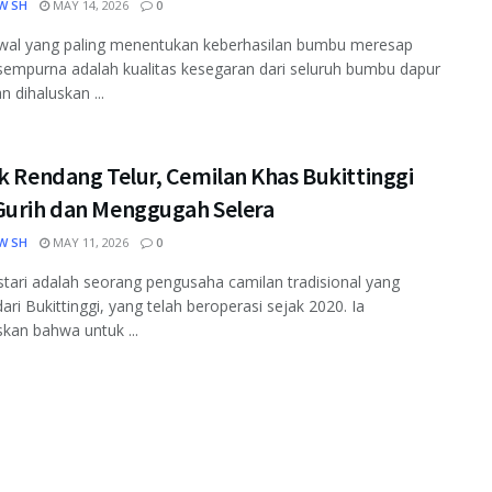
W SH
MAY 14, 2026
0
wal yang paling menentukan keberhasilan bumbu meresap
empurna adalah kualitas kesegaran dari seluruh bumbu dapur
n dihaluskan ...
k Rendang Telur, Cemilan Khas Bukittinggi
Gurih dan Menggugah Selera
W SH
MAY 11, 2026
0
tari adalah seorang pengusaha camilan tradisional yang
dari Bukittinggi, yang telah beroperasi sejak 2020. Ia
kan bahwa untuk ...