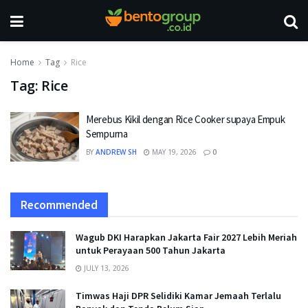
Home
Tag
Rice
Tag:
Rice
Merebus Kikil dengan Rice Cooker supaya Empuk
Sempurna
BY
ANDREW SH
MAY 19, 2026
0
Recommended
Wagub DKI Harapkan Jakarta Fair 2027 Lebih Meriah
untuk Perayaan 500 Tahun Jakarta
JULY 13, 2026
Timwas Haji DPR Selidiki Kamar Jemaah Terlalu