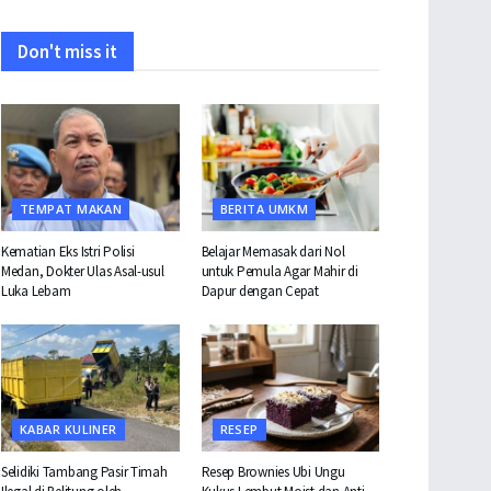
Don't miss it
TEMPAT MAKAN
BERITA UMKM
Kematian Eks Istri Polisi
Belajar Memasak dari Nol
Medan, Dokter Ulas Asal-usul
untuk Pemula Agar Mahir di
Luka Lebam
Dapur dengan Cepat
KABAR KULINER
RESEP
Selidiki Tambang Pasir Timah
Resep Brownies Ubi Ungu