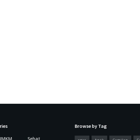
ries
Browse by Tag
 UMKM
Sehat
agar
Anak
Camilan
C