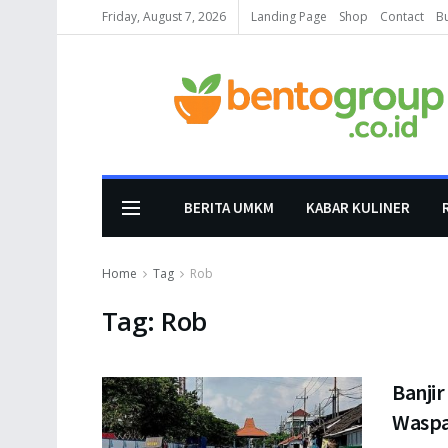
Friday, August 7, 2026
Landing Page
Shop
Contact
B
BERITA UMKM
KABAR KULINER
Home
Tag
Rob
Tag:
Rob
Banjir
Waspa