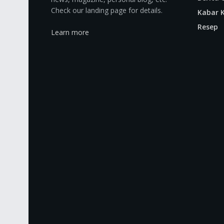
Check our landing page for details.
Kabar K
Resep
Learn more