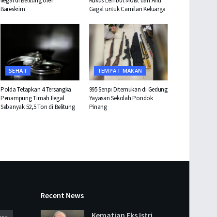
Ilegal di Belitung oleh
Kukus Lembut Moist dan Anti
Bareskrim
Gagal untuk Camilan Keluarga
SEHAT
TEMPAT MAKAN
Polda Tetapkan 4 Tersangka
995 Senpi Ditemukan di Gedung
Penampung Timah Ilegal
Yayasan Sekolah Pondok
Sebanyak 52,5 Ton di Belitung
Pinang
Recent News
Kematian Eks Istri
ara