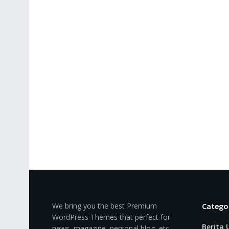
We bring you the best Premium
Catego
WordPress Themes that perfect for
Berita
news, magazine, personal blog, etc.