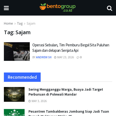
Home
Tag
Sajam
Tag:
Sajam
Operasi Sebulan, Tim Pemburu Begal Sita Puluhan
Sajam dan delapan Senjata Api
BY
ANDREW SH
MAY 23, 2026
0
Recommended
Sering Mengganggu Warga, Buaya Jadi Target
Perburuan di Polewali Mandar
MAY 3, 2026
Pesantren Tambakberas Jombang Siap Jadi Tuan