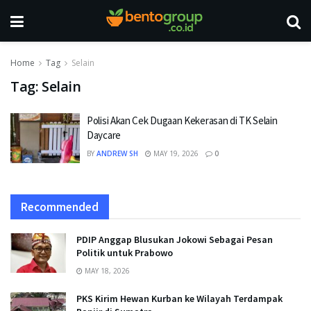
Home
Tag
Selain
Tag:
Selain
Polisi Akan Cek Dugaan Kekerasan di TK Selain
Daycare
BY
ANDREW SH
MAY 19, 2026
0
Recommended
PDIP Anggap Blusukan Jokowi Sebagai Pesan
Politik untuk Prabowo
MAY 18, 2026
PKS Kirim Hewan Kurban ke Wilayah Terdampak