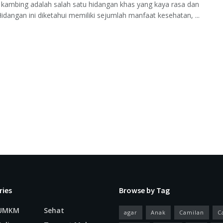
 kambing adalah salah satu hidangan khas yang kaya rasa dan
 Hidangan ini diketahui memiliki sejumlah manfaat kesehatan, ...
ries
Browse by Tag
 UMKM
Sehat
agar
Anak
Camilan
C