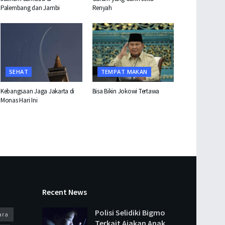
Palembang dan Jambi
Renyah
SEHAT
TEMPAT MAKAN
Kebangsaan Jaga Jakarta di
Bisa Bikin Jokowi Tertawa
Monas Hari Ini
Recent News
Polisi Selidiki Bigmo
ara
Terkait Ajakan Anak