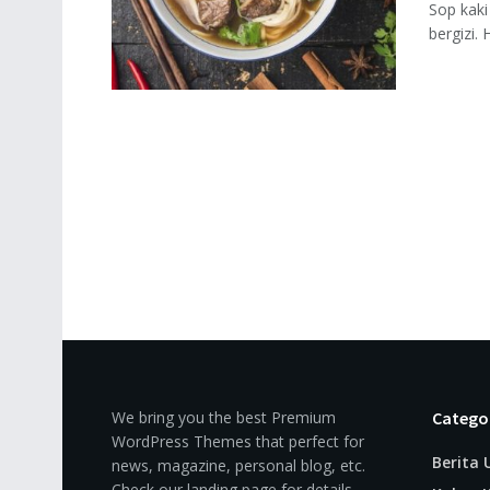
Sop kaki
bergizi.
We bring you the best Premium
Catego
WordPress Themes that perfect for
Berita
news, magazine, personal blog, etc.
Check our landing page for details.