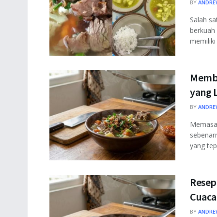
BY
ANDRE
Salah sa
berkuah 
memiliki .
Membu
yang L
BY
ANDRE
Memasak
sebenarn
yang tepa
Resep
Cuaca
BY
ANDRE