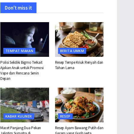
Don't miss it
TEMPAT MAKAN
BERITA UMKM
Polisi Selidiki Bigmo Terkait
Resep Tempe Kriuk Renyah dan
Ajakan Anak untuk Promosi
Tahan Lama
Vape dan Rencana Senin
Depan
KABAR KULINER
RESEP
Macet Panjang Dua Pekan
Resep Ayam Bawang Putih dan
Jalintim Sumatra di
Garam yang Gurih serta