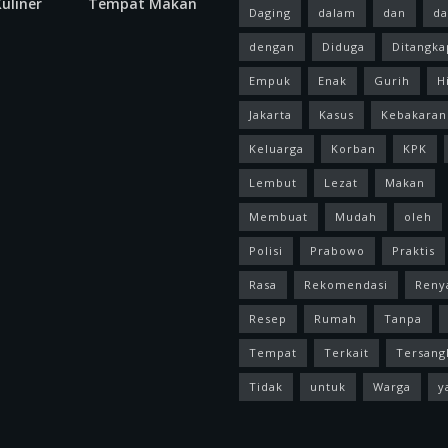
uliner
Tempat Makan
Daging
dalam
dan
da
dengan
Diduga
Ditangka
Empuk
Enak
Gurih
H
Jakarta
Kasus
Kebakaran
Keluarga
Korban
KPK
Lembut
Lezat
Makan
Membuat
Mudah
oleh
Polisi
Prabowo
Praktis
Rasa
Rekomendasi
Reny
Resep
Rumah
Tanpa
Tempat
Terkait
Tersang
Tidak
untuk
Warga
y