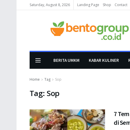
Saturday, August 8, 2026
Landing Page
Shop
Contact
BERITA UMKM
KABAR KULINER
Home
Tag
Sop
Tag:
Sop
7 Tem
di Se