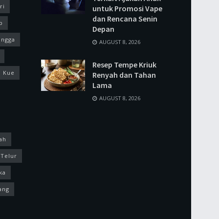
ri
untuk Promosi Vape
dan Rencana Senin
p
Depan
ingga
AUGUST 8, 2026
Resep Tempe Kriuk
Kue
Renyah dan Tahan
Lama
AUGUST 8, 2026
ah
Telur
ka
ang