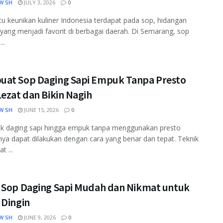
W SH
JULY 3, 2026
0
tu keunikan kuliner Indonesia terdapat pada sop, hidangan
yang menjadi favorit di berbagai daerah. Di Semarang, sop
..
at Sop Daging Sapi Empuk Tanpa Presto
ezat dan Bikin Nagih
W SH
JUNE 15, 2026
0
 daging sapi hingga empuk tanpa menggunakan presto
ya dapat dilakukan dengan cara yang benar dan tepat. Teknik
t ...
 Sop Daging Sapi Mudah dan Nikmat untuk
 Dingin
W SH
JUNE 9, 2026
0