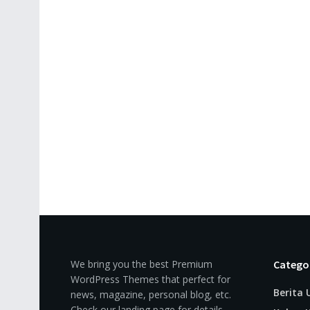
We bring you the best Premium
Catego
WordPress Themes that perfect for
Berita
news, magazine, personal blog, etc.
Check our landing page for details.