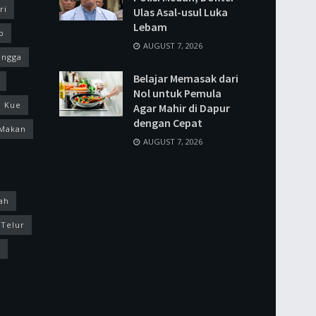
ri
Ulas Asal-usul Luka
Lebam
p
AUGUST 7, 2026
ingga
Belajar Memasak dari
Nol untuk Pemula
Kue
Agar Mahir di Dapur
dengan Cepat
Makan
AUGUST 7, 2026
ah
Telur
k