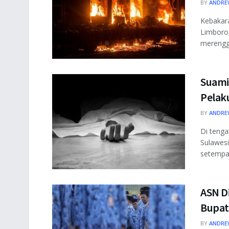
BY
ANDRE
Kebakara
Limboro,
merenggu
Suami 
Pelak
BY
ANDRE
Di teng
Sulawesi
setempat
ASN D
Bupat
BY
ANDRE