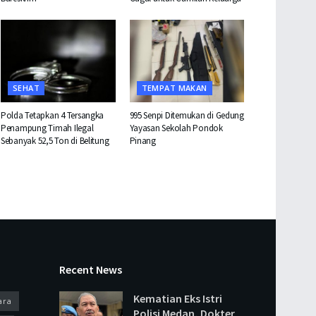
SEHAT
TEMPAT MAKAN
Polda Tetapkan 4 Tersangka
995 Senpi Ditemukan di Gedung
Penampung Timah Ilegal
Yayasan Sekolah Pondok
Sebanyak 52,5 Ton di Belitung
Pinang
Recent News
Kematian Eks Istri
ara
Polisi Medan, Dokter