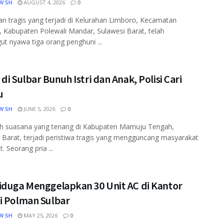
W SH
AUGUST 4, 2026
0
n tragis yang terjadi di Kelurahan Limboro, Kecamatan
 Kabupaten Polewali Mandar, Sulawesi Barat, telah
t nyawa tiga orang penghuni ...
di Sulbar Bunuh Istri dan Anak, Polisi Cari
u
W SH
JUNE 5, 2026
0
ah suasana yang tenang di Kabupaten Mamuju Tengah,
 Barat, terjadi peristiwa tragis yang mengguncang masyarakat
. Seorang pria ...
iduga Menggelapkan 30 Unit AC di Kantor
i Polman Sulbar
W SH
MAY 25, 2026
0