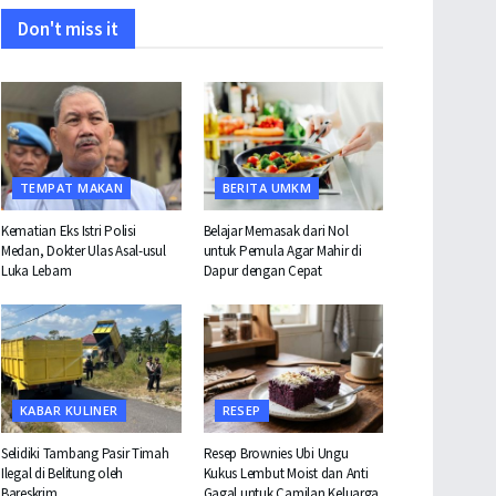
Don't miss it
TEMPAT MAKAN
BERITA UMKM
Kematian Eks Istri Polisi
Belajar Memasak dari Nol
Medan, Dokter Ulas Asal-usul
untuk Pemula Agar Mahir di
Luka Lebam
Dapur dengan Cepat
KABAR KULINER
RESEP
Selidiki Tambang Pasir Timah
Resep Brownies Ubi Ungu
Ilegal di Belitung oleh
Kukus Lembut Moist dan Anti
Bareskrim
Gagal untuk Camilan Keluarga