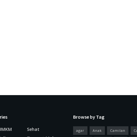
ries
Browse by Tag
 UMKM
Sehat
agar
Anak
Camilan
C