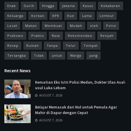
Enak
Gurih
Hingga
Jakarta
Kasus
Kebakaran
Keluarga
Korban
KPK
Kue
Lama
Lembut
Lezat
Makan
Membuat
Mudah
oleh
Polisi
Prabowo
Praktis
Rasa
Rekomendasi
Renyah
Resep
Rumah
Tanpa
Telur
Tempat
Tersangka
Tidak
untuk
Warga
yang
Recent News
Kematian Eks Istri Polisi Medan, Dokter Ulas Asal-
usul Luka Lebam
AUGUST 7, 2026
Belajar Memasak dari Nol untuk Pemula Agar
Mahir di Dapur dengan Cepat
AUGUST 7, 2026