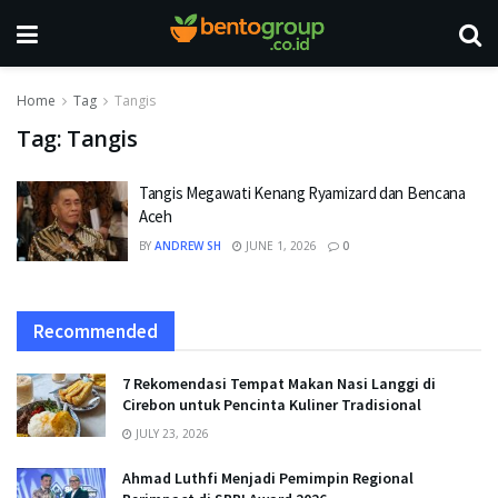
Home
Tag
Tangis
Tag:
Tangis
Tangis Megawati Kenang Ryamizard dan Bencana
Aceh
BY
ANDREW SH
JUNE 1, 2026
0
Recommended
7 Rekomendasi Tempat Makan Nasi Langgi di
Cirebon untuk Pencinta Kuliner Tradisional
JULY 23, 2026
Ahmad Luthfi Menjadi Pemimpin Regional