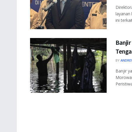
Direktor
layanan
ini terka
Banji
Tenga
BY
ANDRE
Banjir 
Morowali
Peristiwa 