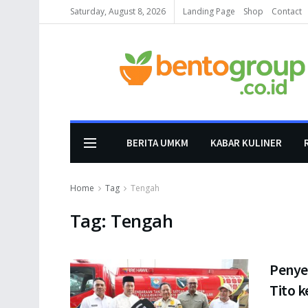
Saturday, August 8, 2026
Landing Page
Shop
Contact
BERITA UMKM
KABAR KULINER
Home
Tag
Tengah
Tag:
Tengah
Penye
Tito 