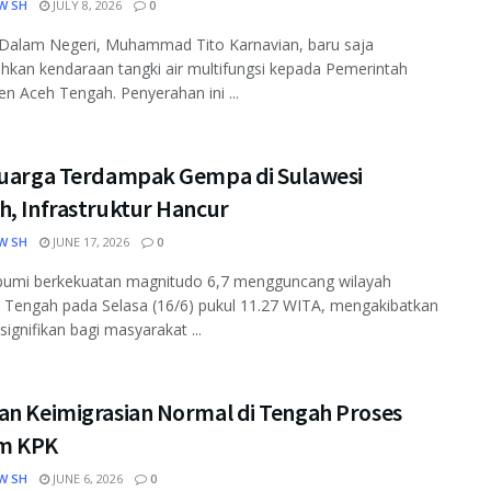
W SH
JULY 8, 2026
0
 Dalam Negeri, Muhammad Tito Karnavian, baru saja
kan kendaraan tangki air multifungsi kepada Pemerintah
n Aceh Tengah. Penyerahan ini ...
luarga Terdampak Gempa di Sulawesi
h, Infrastruktur Hancur
W SH
JUNE 17, 2026
0
umi berkekuatan magnitudo 6,7 mengguncang wilayah
 Tengah pada Selasa (16/6) pukul 11.27 WITA, mengakibatkan
ignifikan bagi masyarakat ...
an Keimigrasian Normal di Tengah Proses
m KPK
W SH
JUNE 6, 2026
0