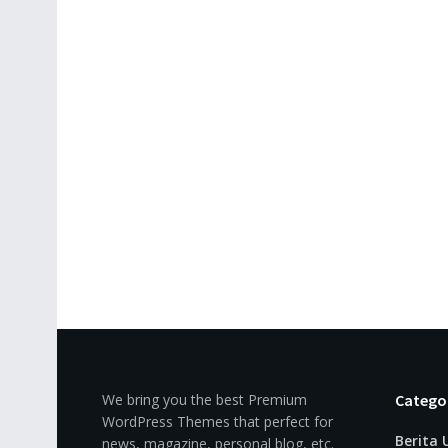
We bring you the best Premium
Catego
WordPress Themes that perfect for
Berita
news, magazine, personal blog, etc.