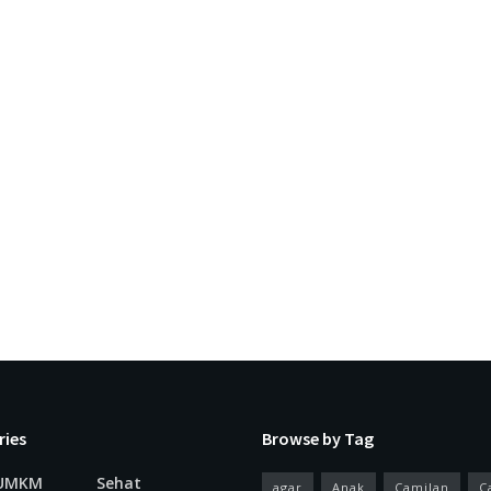
ries
Browse by Tag
 UMKM
Sehat
agar
Anak
Camilan
C