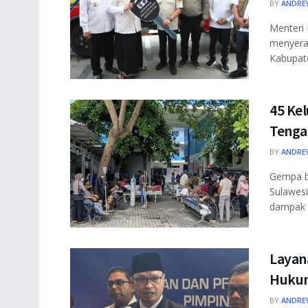
BY
ANDRE
Menteri
menyerah
Kabupate
45 Ke
Tenga
BY
ANDRE
Gempa b
Sulawesi
dampak s
Layan
Huku
BY
ANDRE