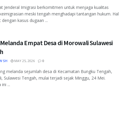
at Jenderal Imigrasi berkomitmen untuk menjaga kualitas
 keimigrasian meski tengah menghadapi tantangan hukum. Hal
it dengan kasus dugaan ...
r Melanda Empat Desa di Morowali Sulawesi
h
W SH
MAY 25, 2026
0
yang melanda sejumlah desa di Kecamatan Bungku Tengah,
, Sulawesi Tengah, mulai terjadi sejak Minggu, 24 Mei.
ini ...