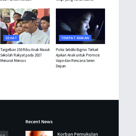
SEHAT
TEMPAT MAKAN
Targetkan 150 Ribu Anak Masuk
Polisi Selidiki Bigmo Terkait
Sekolah Rakyat pada 2027
Ajakan Anak untuk Promosi
Menurut Mensos
Vape dan Rencana Senin
Depan
Recent News
Korban Pemukulan
ara