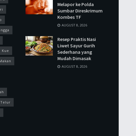
Melapor ke Polda
ri
Sumbar Direskrimum
Kombes TF
p
AUGUST 8, 2026
ingga
Resep Praktis Nasi
Liwet Sayur Gurih
Kue
Sederhana yang
Mudah Dimasak
Makan
AUGUST 8, 2026
ah
Telur
k