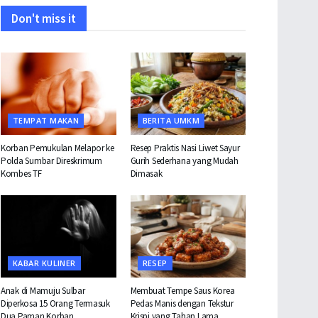
Don't miss it
TEMPAT MAKAN
BERITA UMKM
Korban Pemukulan Melapor ke
Resep Praktis Nasi Liwet Sayur
Polda Sumbar Direskrimum
Gurih Sederhana yang Mudah
Kombes TF
Dimasak
KABAR KULINER
RESEP
Anak di Mamuju Sulbar
Membuat Tempe Saus Korea
Diperkosa 15 Orang Termasuk
Pedas Manis dengan Tekstur
Dua Paman Korban
Krispi yang Tahan Lama