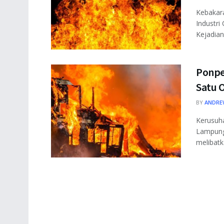
Kebakar
Industri
Kejadian
Ponpe
Satu 
BY
ANDRE
Kerusuha
Lampung
melibatk