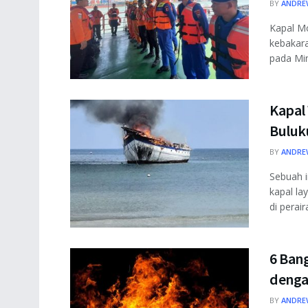
BY
ANDRE
Kapal M
kebakara
pada Ming
Kapal 
Buluk
BY
ANDRE
Sebuah i
kapal la
di perai
6 Ban
denga
BY
ANDRE