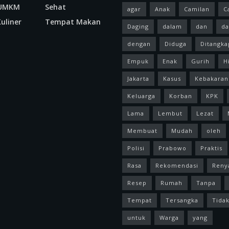
 UMKM
Sehat
agar
Anak
Camilan
C
uliner
Tempat Makan
Daging
dalam
dan
da
dengan
Diduga
Ditangka
Empuk
Enak
Gurih
H
Jakarta
Kasus
Kebakaran
Keluarga
Korban
KPK
Lama
Lembut
Lezat
Membuat
Mudah
oleh
Polisi
Prabowo
Praktis
Rasa
Rekomendasi
Reny
Resep
Rumah
Tanpa
Tempat
Tersangka
Tida
untuk
Warga
yang