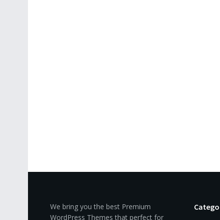
We bring you the best Premium
Catego
WordPress Themes that perfect for