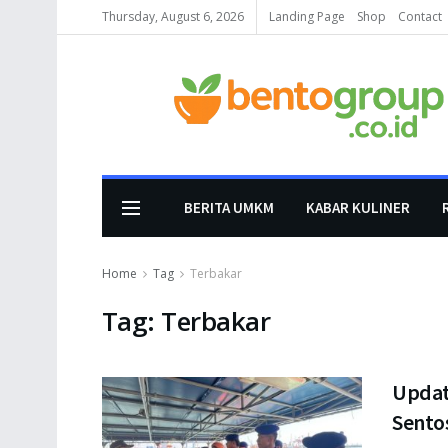
Thursday, August 6, 2026
Landing Page
Shop
Contact
BERITA UMKM
KABAR KULINER
Home
Tag
Terbakar
Tag:
Terbakar
Updat
Sento