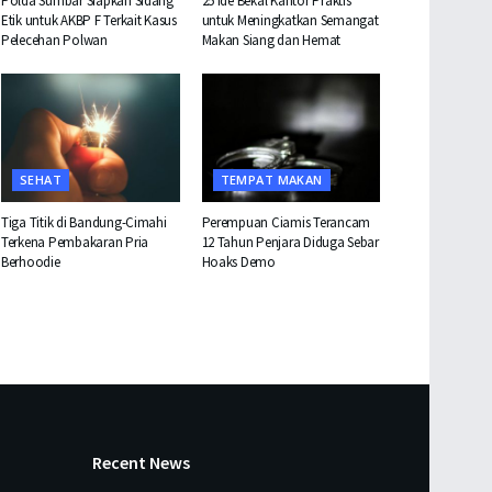
Polda Sumbar Siapkan Sidang
25 Ide Bekal Kantor Praktis
Etik untuk AKBP F Terkait Kasus
untuk Meningkatkan Semangat
Pelecehan Polwan
Makan Siang dan Hemat
SEHAT
TEMPAT MAKAN
Tiga Titik di Bandung-Cimahi
Perempuan Ciamis Terancam
Terkena Pembakaran Pria
12 Tahun Penjara Diduga Sebar
Berhoodie
Hoaks Demo
Recent News