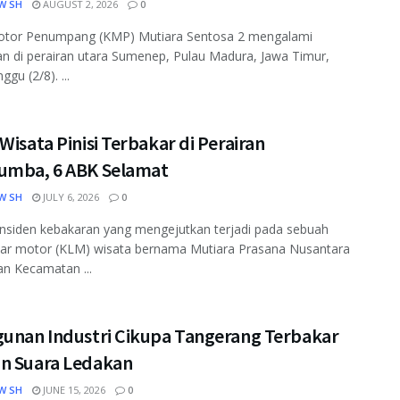
W SH
AUGUST 2, 2026
0
otor Penumpang (KMP) Mutiara Sentosa 2 mengalami
n di perairan utara Sumenep, Pulau Madura, Jawa Timur,
gu (2/8). ...
Wisata Pinisi Terbakar di Perairan
umba, 6 ABK Selamat
W SH
JULY 6, 2026
0
nsiden kebakaran yang mengejutkan terjadi pada sebuah
yar motor (KLM) wisata bernama Mutiara Prasana Nusantara
ran Kecamatan ...
gunan Industri Cikupa Tangerang Terbakar
n Suara Ledakan
W SH
JUNE 15, 2026
0