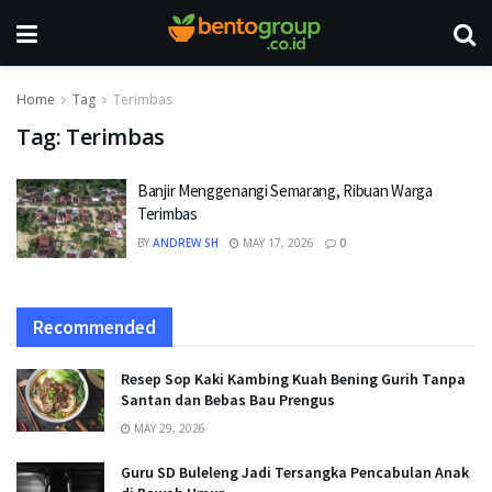
Home
Tag
Terimbas
Tag:
Terimbas
Banjir Menggenangi Semarang, Ribuan Warga
Terimbas
BY
ANDREW SH
MAY 17, 2026
0
Recommended
Resep Sop Kaki Kambing Kuah Bening Gurih Tanpa
Santan dan Bebas Bau Prengus
MAY 29, 2026
Guru SD Buleleng Jadi Tersangka Pencabulan Anak