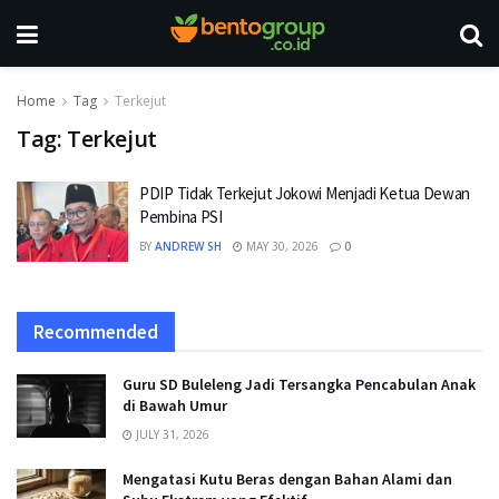
Home
Tag
Terkejut
Tag:
Terkejut
PDIP Tidak Terkejut Jokowi Menjadi Ketua Dewan
Pembina PSI
BY
ANDREW SH
MAY 30, 2026
0
Recommended
Guru SD Buleleng Jadi Tersangka Pencabulan Anak
di Bawah Umur
JULY 31, 2026
Mengatasi Kutu Beras dengan Bahan Alami dan