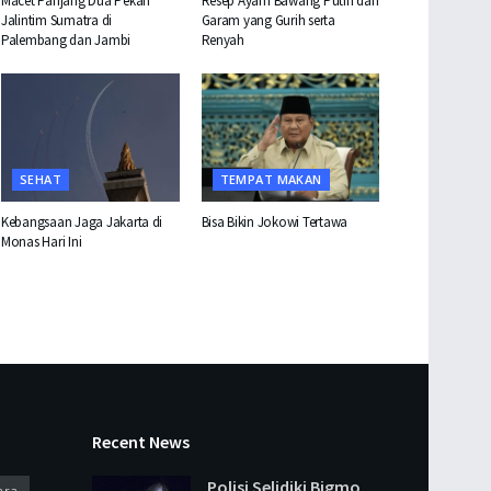
Macet Panjang Dua Pekan
Resep Ayam Bawang Putih dan
Jalintim Sumatra di
Garam yang Gurih serta
Palembang dan Jambi
Renyah
SEHAT
TEMPAT MAKAN
Kebangsaan Jaga Jakarta di
Bisa Bikin Jokowi Tertawa
Monas Hari Ini
Recent News
Polisi Selidiki Bigmo
ara