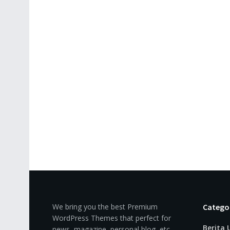
We bring you the best Premium
Catego
WordPress Themes that perfect for
Berita
news, magazine, personal blog, etc.