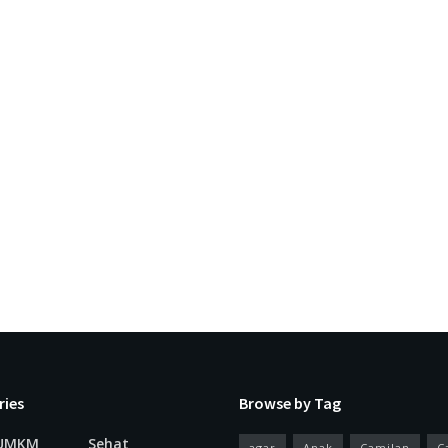
ries
Browse by Tag
 UMKM
Sehat
agar
Anak
Camilan
C