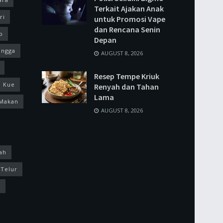
Terkait Ajakan Anak
ri
untuk Promosi Vape
dan Rencana Senin
p
Depan
ingga
AUGUST 8, 2026
Resep Tempe Kriuk
Kue
Renyah dan Tahan
Lama
Makan
AUGUST 8, 2026
ah
Telur
k