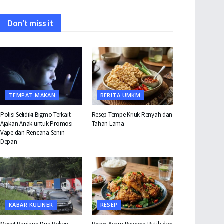
Don't miss it
TEMPAT MAKAN
BERITA UMKM
Polisi Selidiki Bigmo Terkait
Resep Tempe Kriuk Renyah dan
Ajakan Anak untuk Promosi
Tahan Lama
Vape dan Rencana Senin
Depan
KABAR KULINER
RESEP