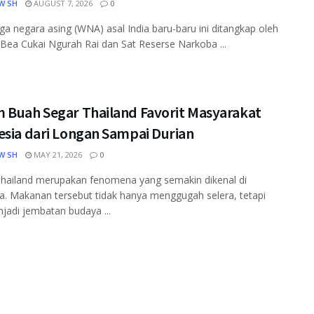
W SH
AUGUST 7, 2026
0
a negara asing (WNA) asal India baru-baru ini ditangkap oleh
Bea Cukai Ngurah Rai dan Sat Reserse Narkoba ...
 Buah Segar Thailand Favorit Masyarakat
esia dari Longan Sampai Durian
W SH
MAY 21, 2026
0
Thailand merupakan fenomena yang semakin dikenal di
a. Makanan tersebut tidak hanya menggugah selera, tetapi
jadi jembatan budaya ...