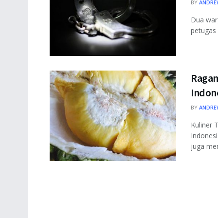
BY
ANDRE
Dua warg
petugas 
Ragam
Indon
BY
ANDRE
Kuliner 
Indonesi
juga men