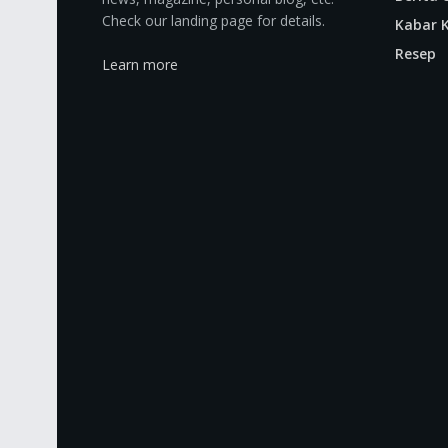
Check our landing page for details.
Kabar K
Resep
Learn more