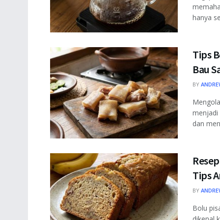
memaham
hanya se
Tips B
Bau S
BY
ANDRE
Mengolah
menjadi 
dan meng
Resep
Tips A
BY
ANDRE
Bolu pis
dikenal 