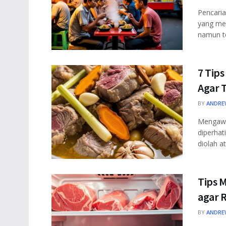
Pencaria
yang me
namun te
7 Tip
Agar 
BY
ANDRE
Mengawe
diperhat
diolah a
Tips 
agar R
BY
ANDRE