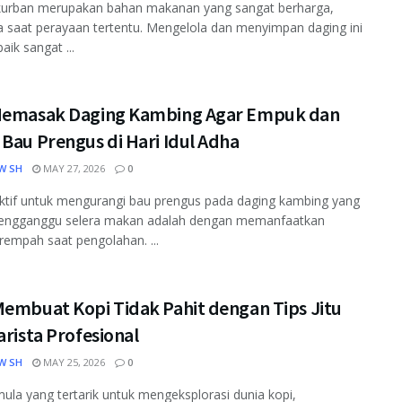
kurban merupakan bahan makanan yang sangat berharga,
 saat perayaan tertentu. Mengelola dan menyimpan daging ini
aik sangat ...
Memasak Daging Kambing Agar Empuk dan
Bau Prengus di Hari Idul Adha
W SH
MAY 27, 2026
0
ktif untuk mengurangi bau prengus pada daging kambing yang
engganggu selera makan adalah dengan memanfaatkan
empah saat pengolahan. ...
Membuat Kopi Tidak Pahit dengan Tips Jitu
arista Profesional
W SH
MAY 25, 2026
0
ula yang tertarik untuk mengeksplorasi dunia kopi,