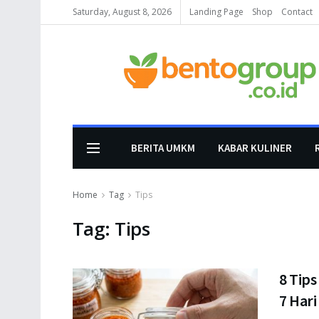
Saturday, August 8, 2026
Landing Page
Shop
Contact
BERITA UMKM
KABAR KULINER
Home
Tag
Tips
Tag:
Tips
8 Tip
7 Hari