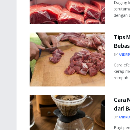
Daging 
terutama
dengan b
Tips 
Bebas 
BY
ANDRE
Cara efe
kerap m
rempah-r
Cara 
dari B
BY
ANDRE
Bagi pem