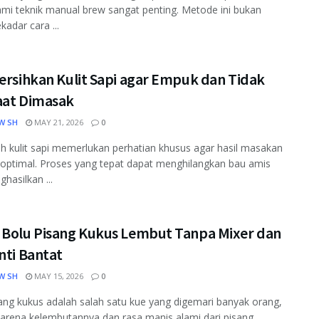
i teknik manual brew sangat penting. Metode ini bukan
kadar cara ...
ersihkan Kulit Sapi agar Empuk dan Tidak
aat Dimasak
W SH
MAY 21, 2026
0
 kulit sapi memerlukan perhatian khusus agar hasil masakan
optimal. Proses yang tepat dapat menghilangkan bau amis
hasilkan ...
 Bolu Pisang Kukus Lembut Tanpa Mixer dan
nti Bantat
W SH
MAY 15, 2026
0
ang kukus adalah salah satu kue yang digemari banyak orang,
karena kelembutannya dan rasa manis alami dari pisang. ...