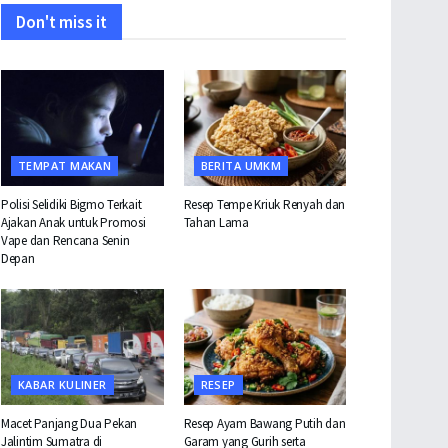
Don't miss it
TEMPAT MAKAN
BERITA UMKM
Polisi Selidiki Bigmo Terkait
Resep Tempe Kriuk Renyah dan
Ajakan Anak untuk Promosi
Tahan Lama
Vape dan Rencana Senin
Depan
KABAR KULINER
RESEP
Macet Panjang Dua Pekan
Resep Ayam Bawang Putih dan
Jalintim Sumatra di
Garam yang Gurih serta