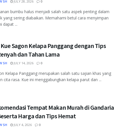
W SH
JULY 28, 2026
0
anan bumbu halus menjadi salah satu aspek penting dalam
 yang sering diabaikan. Memahami betul cara menyimpan
 dapat ...
 Kue Sagon Kelapa Panggang dengan Tips
Renyah dan Tahan Lama
W SH
JULY 14, 2026
0
on Kelapa Panggang merupakan salah satu sajian khas yang
n cita rasa. Kue ini menggabungkan kelapa parut dan ...
komendasi Tempat Makan Murah di Gandaria
Beserta Harga dan Tips Hemat
W SH
JULY 4, 2026
0