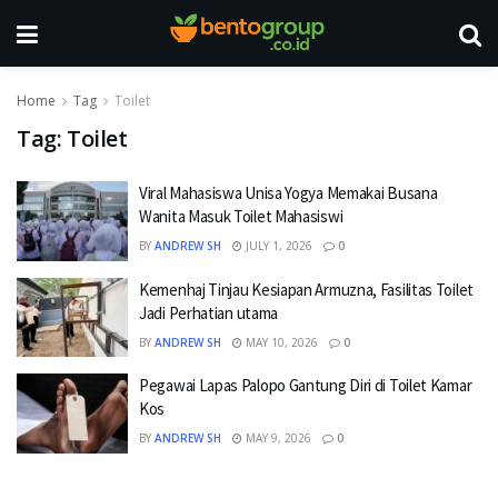
Home
Tag
Toilet
Tag:
Toilet
Viral Mahasiswa Unisa Yogya Memakai Busana
Wanita Masuk Toilet Mahasiswi
BY
ANDREW SH
JULY 1, 2026
0
Kemenhaj Tinjau Kesiapan Armuzna, Fasilitas Toilet
Jadi Perhatian utama
BY
ANDREW SH
MAY 10, 2026
0
Pegawai Lapas Palopo Gantung Diri di Toilet Kamar
Kos
BY
ANDREW SH
MAY 9, 2026
0