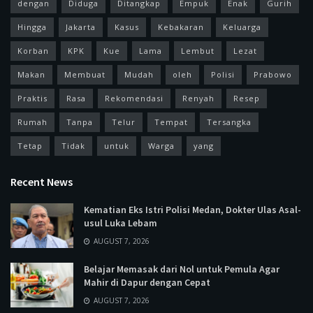
dengan
Diduga
Ditangkap
Empuk
Enak
Gurih
Hingga
Jakarta
Kasus
Kebakaran
Keluarga
Korban
KPK
Kue
Lama
Lembut
Lezat
Makan
Membuat
Mudah
oleh
Polisi
Prabowo
Praktis
Rasa
Rekomendasi
Renyah
Resep
Rumah
Tanpa
Telur
Tempat
Tersangka
Tetap
Tidak
untuk
Warga
yang
Recent News
Kematian Eks Istri Polisi Medan, Dokter Ulas Asal-
usul Luka Lebam
AUGUST 7, 2026
Belajar Memasak dari Nol untuk Pemula Agar
Mahir di Dapur dengan Cepat
AUGUST 7, 2026