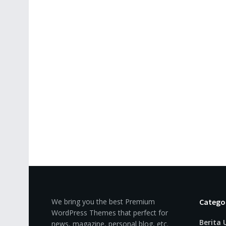
We bring you the best Premium
Catego
WordPress Themes that perfect for
Berita
news, magazine, personal blog, etc.