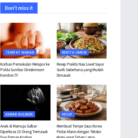
Don't miss it
TEMPAT MAKAN
BERITA UMKM
Korban Pemukulan Melapor ke
Resep Praktis Nasi Liwet Sayur
Polda Sumbar Direskrimum
Gurih Sederhana yang Mudah
Kombes TF
Dimasak
KABAR KULINER
RESEP
Anak di Mamuju Sulbar
Membuat Tempe Saus Korea
Diperkosa 15 Orang Termasuk
Pedas Manis dengan Tekstur
Dua Paman Korban
Krispi yang Tahan Lama