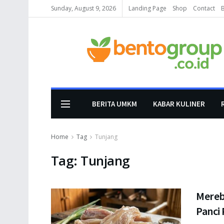
Sunday, August 9, 2026
Landing Page
Shop
Contact
BERITA UMKM
KABAR KULINER
Home
Tag
Tunjang
Tag:
Tunjang
Mereb
Panci 