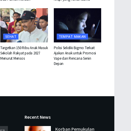
SEHAT
TEMPAT MAKAN
Targetkan 150 Ribu Anak Masuk
Polisi Selidiki Bigmo Terkait
Sekolah Rakyat pada 2027
Ajakan Anak untuk Promosi
Menurut Mensos
Vape dan Rencana Senin
Depan
Recent News
Korban Pemukulan
ara