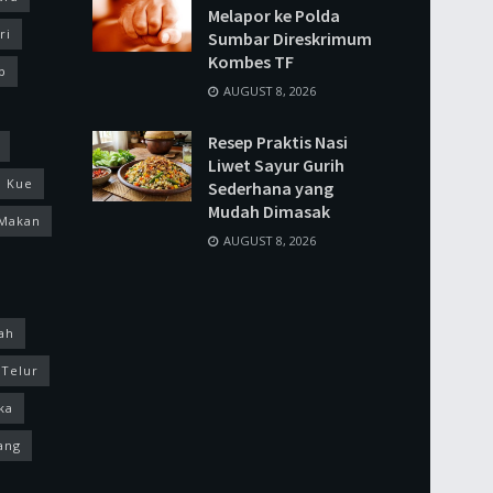
Melapor ke Polda
ri
Sumbar Direskrimum
Kombes TF
p
AUGUST 8, 2026
Resep Praktis Nasi
Liwet Sayur Gurih
Kue
Sederhana yang
Mudah Dimasak
Makan
AUGUST 8, 2026
ah
Telur
ka
ang