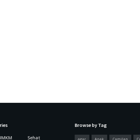
ries
Browse by Tag
 UMKM
Sehat
agar
Anak
Camilan
C