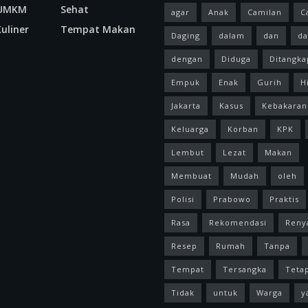
 UMKM
Sehat
agar
Anak
Camilan
C
uliner
Tempat Makan
Daging
dalam
dan
da
dengan
Diduga
Ditangka
Empuk
Enak
Gurih
H
Jakarta
Kasus
Kebakaran
Keluarga
Korban
KPK
Lembut
Lezat
Makan
Membuat
Mudah
oleh
Polisi
Prabowo
Praktis
Rasa
Rekomendasi
Reny
Resep
Rumah
Tanpa
Tempat
Tersangka
Teta
Tidak
untuk
Warga
y