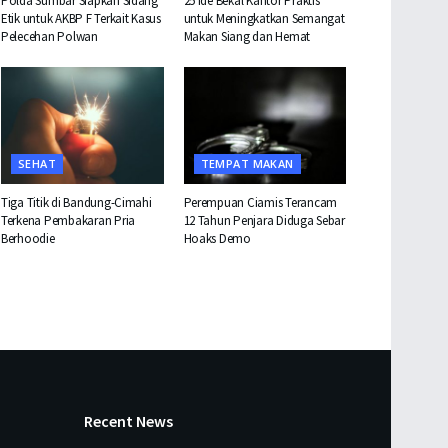
Polda Sumbar Siapkan Sidang
25 Ide Bekal Kantor Praktis
Etik untuk AKBP F Terkait Kasus
untuk Meningkatkan Semangat
Pelecehan Polwan
Makan Siang dan Hemat
SEHAT
TEMPAT MAKAN
Tiga Titik di Bandung-Cimahi
Perempuan Ciamis Terancam
Terkena Pembakaran Pria
12 Tahun Penjara Diduga Sebar
Berhoodie
Hoaks Demo
Recent News