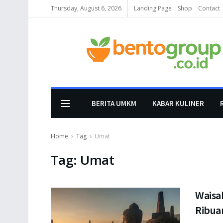
Thursday, August 6, 2026
Landing Page
Shop
Contact
BERITA UMKM
KABAR KULINER
Home
Tag
Umat
Tag:
Umat
Waisa
Ribua