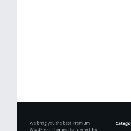
We bring you the best Premium
Catego
WordPress Themes that perfect for