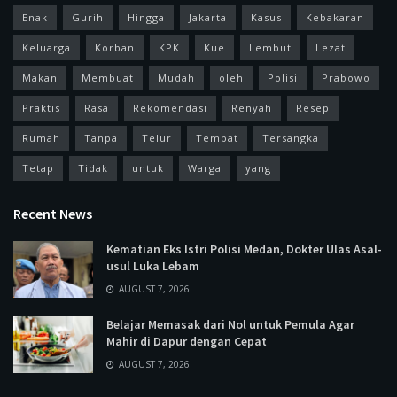
Enak
Gurih
Hingga
Jakarta
Kasus
Kebakaran
Keluarga
Korban
KPK
Kue
Lembut
Lezat
Makan
Membuat
Mudah
oleh
Polisi
Prabowo
Praktis
Rasa
Rekomendasi
Renyah
Resep
Rumah
Tanpa
Telur
Tempat
Tersangka
Tetap
Tidak
untuk
Warga
yang
Recent News
Kematian Eks Istri Polisi Medan, Dokter Ulas Asal-
usul Luka Lebam
AUGUST 7, 2026
Belajar Memasak dari Nol untuk Pemula Agar
Mahir di Dapur dengan Cepat
AUGUST 7, 2026