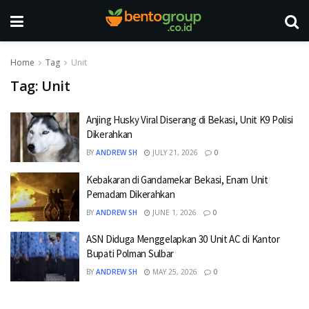
Home
Tag
Unit
Tag:
Unit
Anjing Husky Viral Diserang di Bekasi, Unit K9 Polisi
Dikerahkan
BY
ANDREW SH
JULY 21, 2026
0
Kebakaran di Gandamekar Bekasi, Enam Unit
Pemadam Dikerahkan
BY
ANDREW SH
JUNE 1, 2026
0
ASN Diduga Menggelapkan 30 Unit AC di Kantor
Bupati Polman Sulbar
BY
ANDREW SH
MAY 25, 2026
0