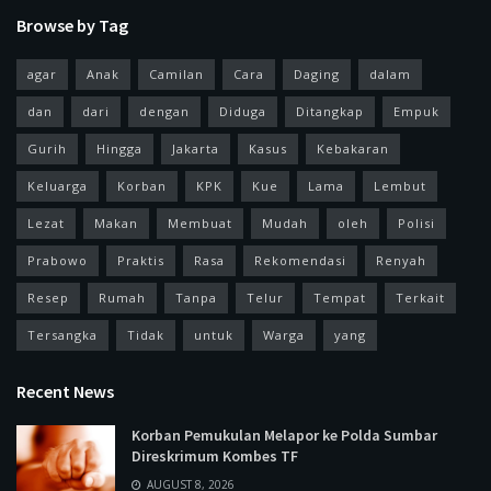
Browse by Tag
agar
Anak
Camilan
Cara
Daging
dalam
dan
dari
dengan
Diduga
Ditangkap
Empuk
Gurih
Hingga
Jakarta
Kasus
Kebakaran
Keluarga
Korban
KPK
Kue
Lama
Lembut
Lezat
Makan
Membuat
Mudah
oleh
Polisi
Prabowo
Praktis
Rasa
Rekomendasi
Renyah
Resep
Rumah
Tanpa
Telur
Tempat
Terkait
Tersangka
Tidak
untuk
Warga
yang
Recent News
Korban Pemukulan Melapor ke Polda Sumbar
Direskrimum Kombes TF
AUGUST 8, 2026