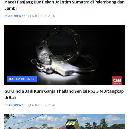
Macet Panjang Dua Pekan Jalintim Sumatra di Palembang dan
Jambi
BY
ANDREW SH
AUGUST 8, 2026
KABAR KULINER
Guru India Jadi Kurir Ganja Thailand Senilai Rp1,5 M Ditangkap
di Bali
BY
ANDREW SH
AUGUST 7, 2026