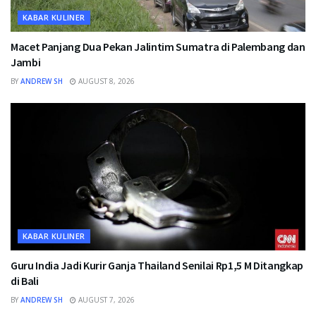
KABAR KULINER
Macet Panjang Dua Pekan Jalintim Sumatra di Palembang dan
Jambi
BY
ANDREW SH
AUGUST 8, 2026
KABAR KULINER
Guru India Jadi Kurir Ganja Thailand Senilai Rp1,5 M Ditangkap
di Bali
BY
ANDREW SH
AUGUST 7, 2026