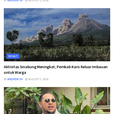
BY
ANDREW SH
AUGUST 5, 2026
SEHAT
Aktivitas Sinabung Meningkat, Pemkab Karo Keluar Imbauan
untuk Warga
BY
ANDREW SH
AUGUST 5, 2026