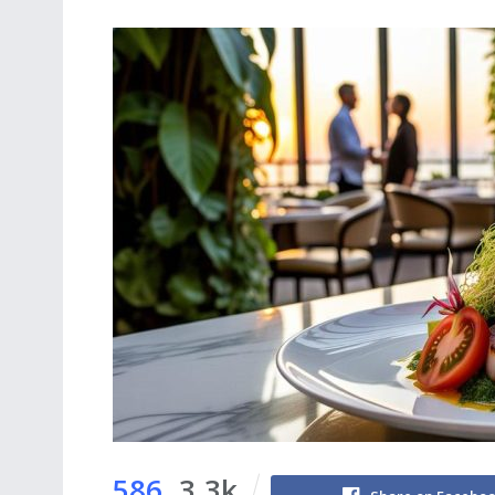
586
3.3k