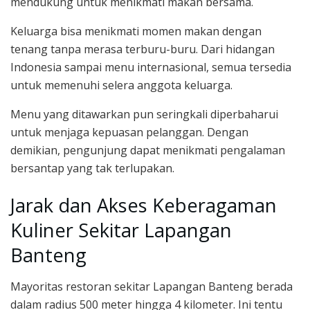
mendukung untuk menikmati makan bersama.
Keluarga bisa menikmati momen makan dengan
tenang tanpa merasa terburu-buru. Dari hidangan
Indonesia sampai menu internasional, semua tersedia
untuk memenuhi selera anggota keluarga.
Menu yang ditawarkan pun seringkali diperbaharui
untuk menjaga kepuasan pelanggan. Dengan
demikian, pengunjung dapat menikmati pengalaman
bersantap yang tak terlupakan.
Jarak dan Akses Keberagaman
Kuliner Sekitar Lapangan
Banteng
Mayoritas restoran sekitar Lapangan Banteng berada
dalam radius 500 meter hingga 4 kilometer. Ini tentu