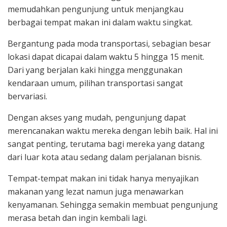
memudahkan pengunjung untuk menjangkau
berbagai tempat makan ini dalam waktu singkat.
Bergantung pada moda transportasi, sebagian besar
lokasi dapat dicapai dalam waktu 5 hingga 15 menit.
Dari yang berjalan kaki hingga menggunakan
kendaraan umum, pilihan transportasi sangat
bervariasi.
Dengan akses yang mudah, pengunjung dapat
merencanakan waktu mereka dengan lebih baik. Hal ini
sangat penting, terutama bagi mereka yang datang
dari luar kota atau sedang dalam perjalanan bisnis.
Tempat-tempat makan ini tidak hanya menyajikan
makanan yang lezat namun juga menawarkan
kenyamanan. Sehingga semakin membuat pengunjung
merasa betah dan ingin kembali lagi.