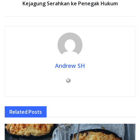
Kejagung Serahkan ke Penegak Hukum
Andrew SH
Related
Posts