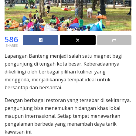
586
SHARES
Lapangan Banteng menjadi salah satu magnet bagi
pengunjung di tengah kota besar. Keberadaannya
dikelilingi oleh berbagai pilihan kuliner yang
menggoda, menjadikannya tempat ideal untuk
bersantap dan bersantai.
Dengan berbagai restoran yang tersebar di sekitarnya,
pengunjung bisa menemukan hidangan khas lokal
maupun internasional. Setiap tempat menawarkan
pengalaman berbeda yang menambah daya tarik
kawasan ini.