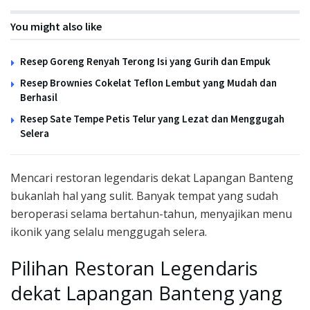
You might also like
Resep Goreng Renyah Terong Isi yang Gurih dan Empuk
Resep Brownies Cokelat Teflon Lembut yang Mudah dan
Berhasil
Resep Sate Tempe Petis Telur yang Lezat dan Menggugah
Selera
Mencari restoran legendaris dekat Lapangan Banteng
bukanlah hal yang sulit. Banyak tempat yang sudah
beroperasi selama bertahun-tahun, menyajikan menu
ikonik yang selalu menggugah selera.
Pilihan Restoran Legendaris
dekat Lapangan Banteng yang