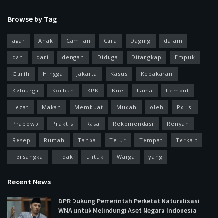
Browse by Tag
agar
Anak
Camilan
Cara
Daging
dalam
dan
dari
dengan
Diduga
Ditangkap
Empuk
Gurih
Hingga
Jakarta
Kasus
Kebakaran
Keluarga
Korban
KPK
Kue
Lama
Lembut
Lezat
Makan
Membuat
Mudah
oleh
Polisi
Prabowo
Praktis
Rasa
Rekomendasi
Renyah
Resep
Rumah
Tanpa
Telur
Tempat
Terkait
Tersangka
Tidak
untuk
Warga
yang
Recent News
DPR Dukung Pemerintah Perketat Naturalisasi
WNA untuk Melindungi Aset Negara Indonesia