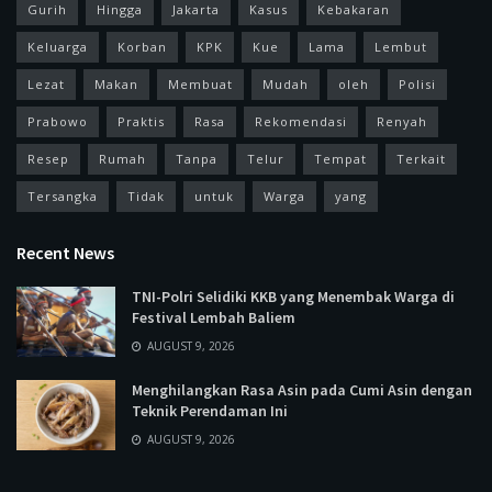
Gurih
Hingga
Jakarta
Kasus
Kebakaran
Keluarga
Korban
KPK
Kue
Lama
Lembut
Lezat
Makan
Membuat
Mudah
oleh
Polisi
Prabowo
Praktis
Rasa
Rekomendasi
Renyah
Resep
Rumah
Tanpa
Telur
Tempat
Terkait
Tersangka
Tidak
untuk
Warga
yang
Recent News
TNI-Polri Selidiki KKB yang Menembak Warga di
Festival Lembah Baliem
AUGUST 9, 2026
Menghilangkan Rasa Asin pada Cumi Asin dengan
Teknik Perendaman Ini
AUGUST 9, 2026