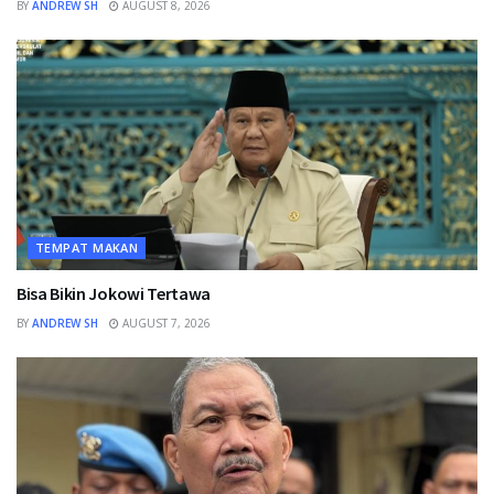
BY
ANDREW SH
AUGUST 8, 2026
TEMPAT MAKAN
Bisa Bikin Jokowi Tertawa
BY
ANDREW SH
AUGUST 7, 2026