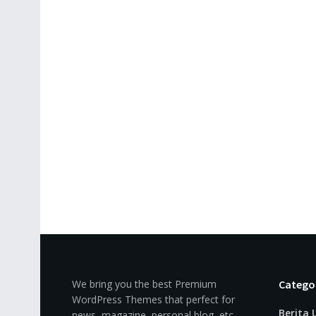
We bring you the best Premium
Catego
WordPress Themes that perfect for
Berita
news, magazine, personal blog, etc.