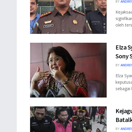
BY
ANDRE
Kejaksaa
signifik
oleh ter
Elza 
Sony 
BY
ANDRE
Elza Sya
keputusa
sebagai 
Kejagu
Batal
BY
ANDRE