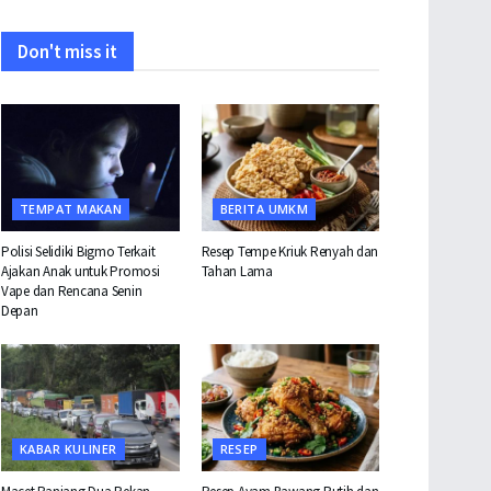
Don't miss it
TEMPAT MAKAN
BERITA UMKM
Polisi Selidiki Bigmo Terkait
Resep Tempe Kriuk Renyah dan
Ajakan Anak untuk Promosi
Tahan Lama
Vape dan Rencana Senin
Depan
KABAR KULINER
RESEP