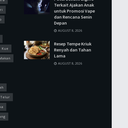
Terkait Ajakan Anak
ri
untuk Promosi Vape
dan Rencana Senin
p
Depan
AUGUST 8, 2026
Resep Tempe Kriuk
Kue
Renyah dan Tahan
Lama
Makan
AUGUST 8, 2026
ah
Telur
ka
ang