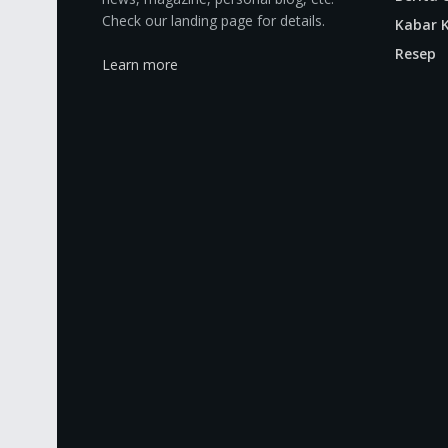
Check our landing page for details.
Kabar K
Resep
Learn more