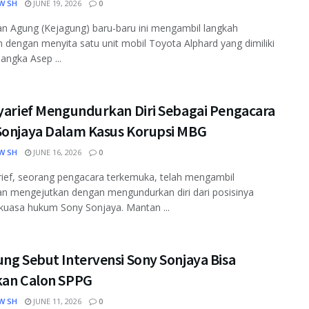
W SH
JUNE 19, 2026
0
n Agung (Kejagung) baru-baru ini mengambil langkah
an dengan menyita satu unit mobil Toyota Alphard yang dimiliki
sangka Asep ...
Syarief Mengundurkan Diri Sebagai Pengacara
Sonjaya Dalam Kasus Korupsi MBG
W SH
JUNE 16, 2026
0
rief, seorang pengacara terkemuka, telah mengambil
n mengejutkan dengan mengundurkan diri dari posisinya
kuasa hukum Sony Sonjaya. Mantan ...
ng Sebut Intervensi Sony Sonjaya Bisa
kan Calon SPPG
W SH
JUNE 11, 2026
0