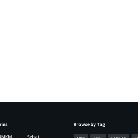
ries
Browse by Tag
 UMKM
Sehat
agar
Anak
Camilan
C