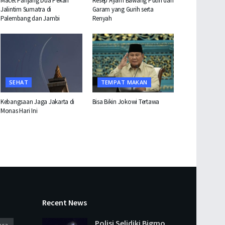
Macet Panjang Dua Pekan
Resep Ayam Bawang Putih dan
Jalintim Sumatra di
Garam yang Gurih serta
Palembang dan Jambi
Renyah
SEHAT
TEMPAT MAKAN
Kebangsaan Jaga Jakarta di
Bisa Bikin Jokowi Tertawa
Monas Hari Ini
Recent News
Polisi Selidiki Bigmo
ara