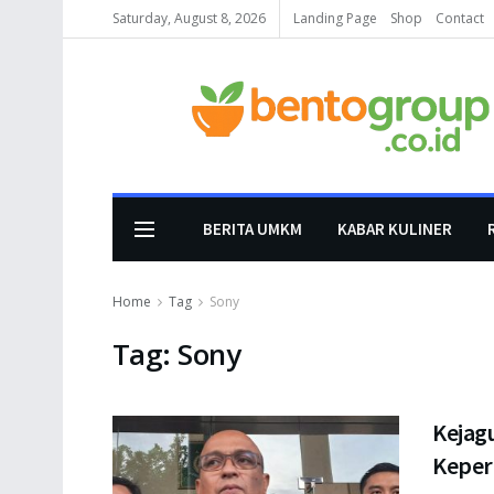
Saturday, August 8, 2026
Landing Page
Shop
Contact
BERITA UMKM
KABAR KULINER
Home
Tag
Sony
Tag:
Sony
Kejag
Keper