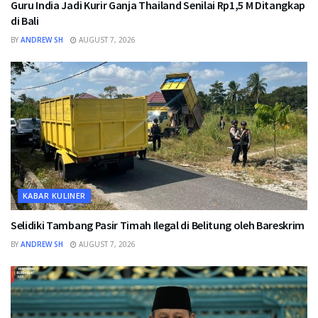
Guru India Jadi Kurir Ganja Thailand Senilai Rp1,5 M Ditangkap
di Bali
BY
ANDREW SH
AUGUST 7, 2026
KABAR KULINER
Selidiki Tambang Pasir Timah Ilegal di Belitung oleh Bareskrim
BY
ANDREW SH
AUGUST 7, 2026