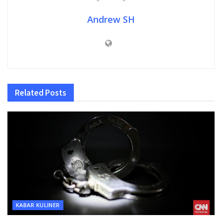
Andrew SH
Related
Posts
KABAR KULINER