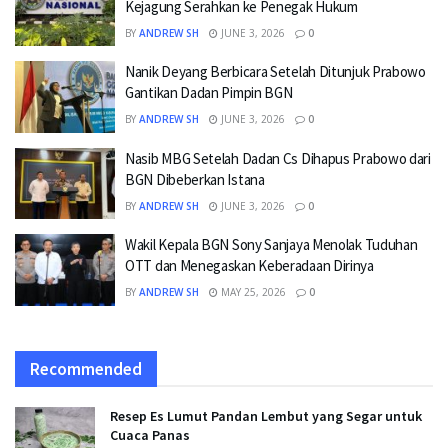
Kejagung Serahkan ke Penegak Hukum
BY
ANDREW SH
JUNE 3, 2026
0
Nanik Deyang Berbicara Setelah Ditunjuk Prabowo
Gantikan Dadan Pimpin BGN
BY
ANDREW SH
JUNE 3, 2026
0
Nasib MBG Setelah Dadan Cs Dihapus Prabowo dari
BGN Dibeberkan Istana
BY
ANDREW SH
JUNE 3, 2026
0
Wakil Kepala BGN Sony Sanjaya Menolak Tuduhan
OTT dan Menegaskan Keberadaan Dirinya
BY
ANDREW SH
MAY 25, 2026
0
Recommended
Resep Es Lumut Pandan Lembut yang Segar untuk
Cuaca Panas