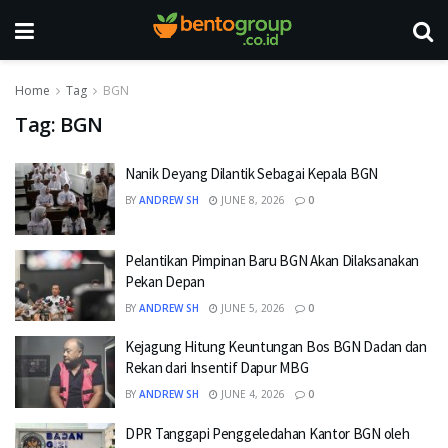
Home
Tag
BGN
Tag:
BGN
Nanik Deyang Dilantik Sebagai Kepala BGN
BY
ANDREW SH
JUNE 8, 2026
0
Pelantikan Pimpinan Baru BGN Akan Dilaksanakan
Pekan Depan
BY
ANDREW SH
JUNE 5, 2026
0
Kejagung Hitung Keuntungan Bos BGN Dadan dan
Rekan dari Insentif Dapur MBG
BY
ANDREW SH
JUNE 4, 2026
0
DPR Tanggapi Penggeledahan Kantor BGN oleh