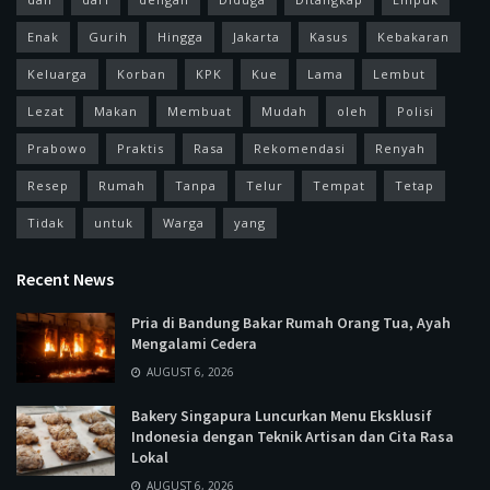
Enak
Gurih
Hingga
Jakarta
Kasus
Kebakaran
Keluarga
Korban
KPK
Kue
Lama
Lembut
Lezat
Makan
Membuat
Mudah
oleh
Polisi
Prabowo
Praktis
Rasa
Rekomendasi
Renyah
Resep
Rumah
Tanpa
Telur
Tempat
Tetap
Tidak
untuk
Warga
yang
Recent News
Pria di Bandung Bakar Rumah Orang Tua, Ayah
Mengalami Cedera
AUGUST 6, 2026
Bakery Singapura Luncurkan Menu Eksklusif
Indonesia dengan Teknik Artisan dan Cita Rasa
Lokal
AUGUST 6, 2026