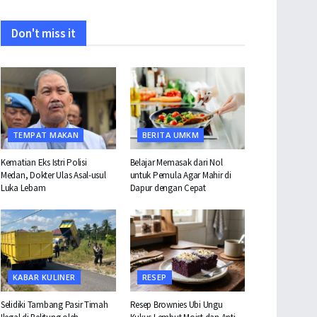
Don't miss it
TEMPAT MAKAN
BERITA UMKM
Kematian Eks Istri Polisi
Belajar Memasak dari Nol
Medan, Dokter Ulas Asal-usul
untuk Pemula Agar Mahir di
Luka Lebam
Dapur dengan Cepat
KABAR KULINER
RESEP
Selidiki Tambang Pasir Timah
Resep Brownies Ubi Ungu