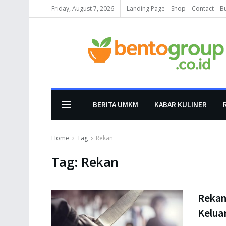
Friday, August 7, 2026
Landing Page
Shop
Contact
B
BERITA UMKM
KABAR KULINER
Home
Tag
Rekan
Tag:
Rekan
Rekan
Keluar