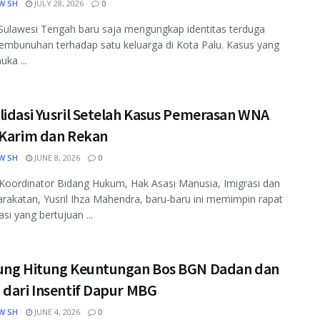
W SH
JULY 28, 2026
0
i Sulawesi Tengah baru saja mengungkap identitas terduga
embunuhan terhadap satu keluarga di Kota Palu. Kasus yang
ka ...
lidasi Yusril Setelah Kasus Pemerasan WNA
 Karim dan Rekan
W SH
JUNE 8, 2026
0
Koordinator Bidang Hukum, Hak Asasi Manusia, Imigrasi dan
akatan, Yusril Ihza Mahendra, baru-baru ini memimpin rapat
si yang bertujuan ...
ung Hitung Keuntungan Bos BGN Dadan dan
 dari Insentif Dapur MBG
W SH
JUNE 4, 2026
0