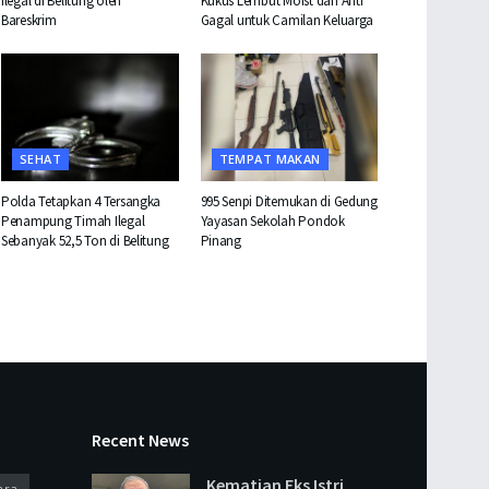
Ilegal di Belitung oleh
Kukus Lembut Moist dan Anti
Bareskrim
Gagal untuk Camilan Keluarga
SEHAT
TEMPAT MAKAN
Polda Tetapkan 4 Tersangka
995 Senpi Ditemukan di Gedung
Penampung Timah Ilegal
Yayasan Sekolah Pondok
Sebanyak 52,5 Ton di Belitung
Pinang
Recent News
Kematian Eks Istri
ara