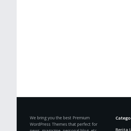
We bring you the best Premium
Catego
WordPress Themes that perfect for
Berita
news, magazine, personal blog, etc.