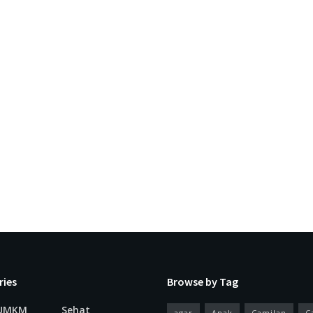
ries
Browse by Tag
 UMKM
Sehat
agar
Anak
Camilan
C