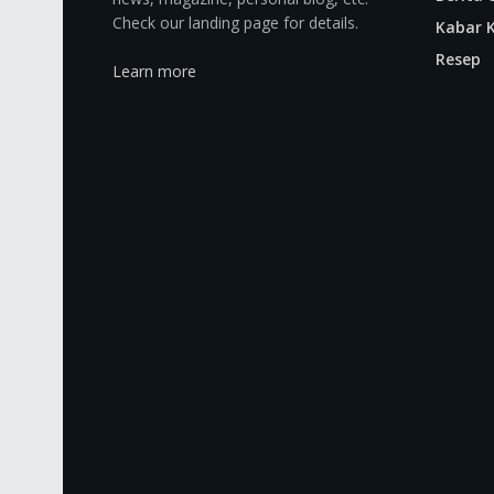
Check our landing page for details.
Kabar K
Resep
Learn more