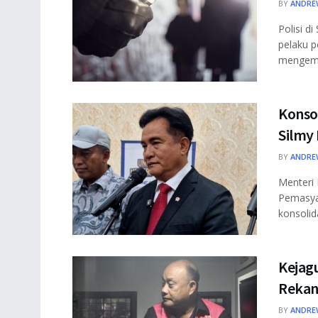
BY
ANDRE
Polisi d
pelaku p
mengemu
Konso
Silmy
BY
ANDRE
Menteri 
Pemasyar
konsolida
Kejag
Rekan
BY
ANDRE