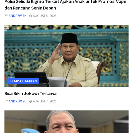
Polisi Selidiki Bigmo Terkait Ajakan Anak untuk Promosi Vape
dan Rencana Senin Depan
BY
ANDREW SH
AUGUST 8, 2026
TEMPAT MAKAN
Bisa Bikin Jokowi Tertawa
BY
ANDREW SH
AUGUST 7, 2026