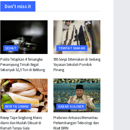
Don't miss it
SEHAT
TEMPAT MAKAN
Polda Tetapkan 4 Tersangka
995 Senpi Ditemukan di Gedung
Penampung Timah Ilegal
Yayasan Sekolah Pondok
Sebanyak 52,5 Ton di Belitung
Pinang
BERITA UMKM
KABAR KULINER
Resep Tape Singkong Manis
Prabowo Antusias Memantau
Alami dan Mudah Dibuat di
Perkembangan Teknologi dan
Rumah Tanpa Gula
Riset BRIN