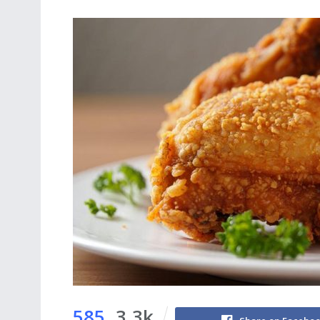
585
3.3k