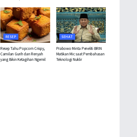
RESEP
SEHAT
Resep Tahu Popcorn Crispy,
Prabowo Minta Peneliti BRIN
Camilan Gurih dan Renyah
Matikan Mic saat Pembahasan
yang Bikin Ketagihan Ngemil
Teknologi Nuklir