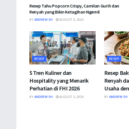
Resep Tahu Popcorn Crispy, Camilan Gurih dan
Renyah yang Bikin Ketagihan Ngemil
BY
ANDREW SH
AUGUST 6, 2026
RESEP
RESEP
5 Tren Kuliner dan
Resep Ba
Hospitality yang Menarik
Renyah da
Perhatian di FHI 2026
Usaha den
BY
ANDREW SH
AUGUST 5, 2026
BY
ANDREW SH