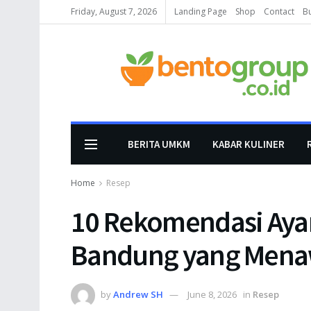
Friday, August 7, 2026
Landing Page
Shop
Contact
B
BERITA UMKM
KABAR KULINER
Home
Resep
10 Rekomendasi Aya
Bandung yang Menaw
by
Andrew SH
June 8, 2026
in
Resep