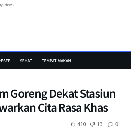
uy JNews
RESEP
SEHAT
TEMPAT MAKAN
m Goreng Dekat Stasiun
arkan Cita Rasa Khas
410
13
0