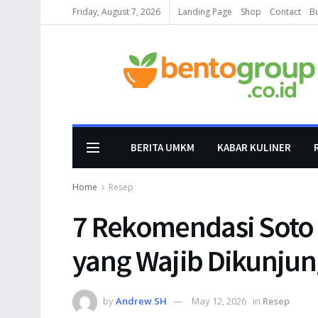
Friday, August 7, 2026
Landing Page
Shop
Contact
B
BERITA UMKM
KABAR KULINER
Home
Resep
7 Rekomendasi Soto 
yang Wajib Dikunjun
by
Andrew SH
May 12, 2026
in
Resep