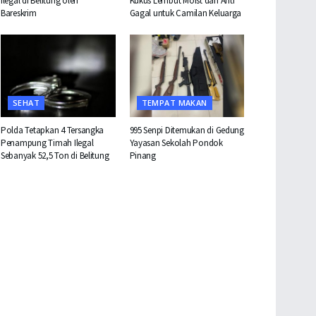
Ilegal di Belitung oleh
Kukus Lembut Moist dan Anti
Bareskrim
Gagal untuk Camilan Keluarga
SEHAT
TEMPAT MAKAN
Polda Tetapkan 4 Tersangka
995 Senpi Ditemukan di Gedung
Penampung Timah Ilegal
Yayasan Sekolah Pondok
Sebanyak 52,5 Ton di Belitung
Pinang