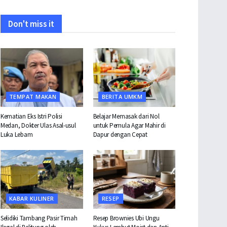
Don't miss it
TEMPAT MAKAN
BERITA UMKM
Kematian Eks Istri Polisi
Belajar Memasak dari Nol
Medan, Dokter Ulas Asal-usul
untuk Pemula Agar Mahir di
Luka Lebam
Dapur dengan Cepat
KABAR KULINER
RESEP
Selidiki Tambang Pasir Timah
Resep Brownies Ubi Ungu