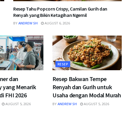
Resep Tahu Popcorn Crispy, Camilan Gurih dan
Renyah yang Bikin Ketagihan Ngemil
BY
ANDREW SH
AUGUST 6, 2026
RESEP
iner dan
Resep Bakwan Tempe
y yang Menarik
Renyah dan Gurih untuk
di FHI 2026
Usaha dengan Modal Murah
AUGUST 5, 2026
BY
ANDREW SH
AUGUST 5, 2026