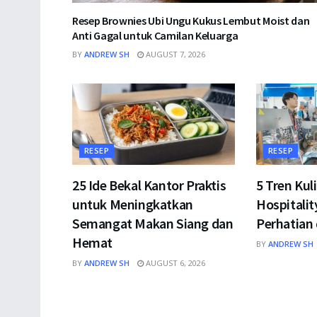
Resep Brownies Ubi Ungu Kukus Lembut Moist dan
Anti Gagal untuk Camilan Keluarga
BY
ANDREW SH
AUGUST 7, 2026
RESEP
RESEP
25 Ide Bekal Kantor Praktis
5 Tren Kul
untuk Meningkatkan
Hospitalit
Semangat Makan Siang dan
Perhatian 
Hemat
BY
ANDREW SH
BY
ANDREW SH
AUGUST 6, 2026