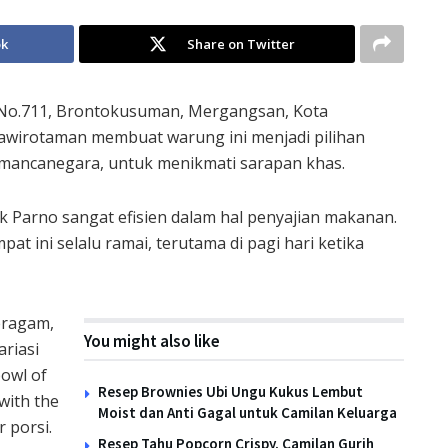
ok
Share on Twitter
 3 No.711, Brontokusuman, Mergangsan, Kota
Prawirotaman membuat warung ini menjadi pilihan
 mancanegara, untuk menikmati sarapan khas.
k Parno sangat efisien dalam hal penyajian makanan.
t ini selalu ramai, terutama di pagi hari ketika
eragam,
You might also like
ariasi
bowl of
Resep Brownies Ubi Ungu Kukus Lembut
 with the
Moist dan Anti Gagal untuk Camilan Keluarga
 porsi.
Resep Tahu Popcorn Crispy, Camilan Gurih