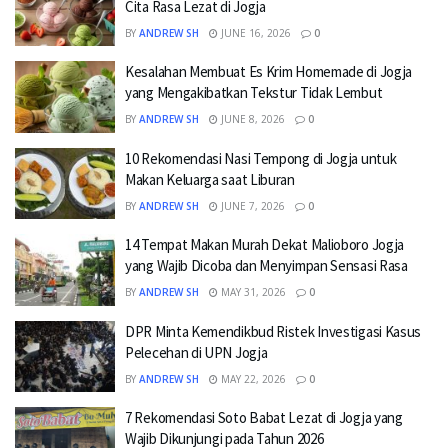
Cita Rasa Lezat di Jogja
BY
ANDREW SH
JUNE 16, 2026
0
Kesalahan Membuat Es Krim Homemade di Jogja
yang Mengakibatkan Tekstur Tidak Lembut
BY
ANDREW SH
JUNE 8, 2026
0
10 Rekomendasi Nasi Tempong di Jogja untuk
Makan Keluarga saat Liburan
BY
ANDREW SH
JUNE 7, 2026
0
14 Tempat Makan Murah Dekat Malioboro Jogja
yang Wajib Dicoba dan Menyimpan Sensasi Rasa
BY
ANDREW SH
MAY 31, 2026
0
DPR Minta Kemendikbud Ristek Investigasi Kasus
Pelecehan di UPN Jogja
BY
ANDREW SH
MAY 22, 2026
0
7 Rekomendasi Soto Babat Lezat di Jogja yang
Wajib Dikunjungi pada Tahun 2026