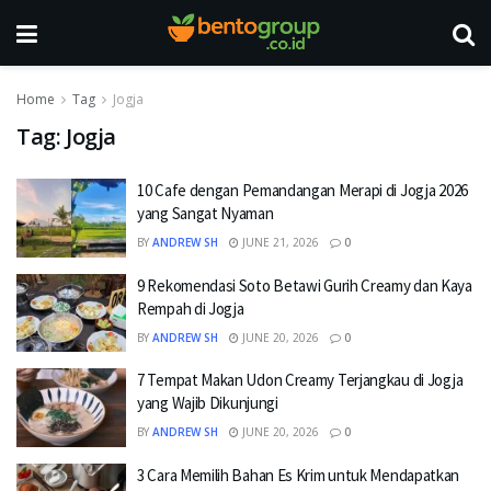
Home
Tag
Jogja
Tag:
Jogja
10 Cafe dengan Pemandangan Merapi di Jogja 2026
yang Sangat Nyaman
BY
ANDREW SH
JUNE 21, 2026
0
9 Rekomendasi Soto Betawi Gurih Creamy dan Kaya
Rempah di Jogja
BY
ANDREW SH
JUNE 20, 2026
0
7 Tempat Makan Udon Creamy Terjangkau di Jogja
yang Wajib Dikunjungi
BY
ANDREW SH
JUNE 20, 2026
0
3 Cara Memilih Bahan Es Krim untuk Mendapatkan