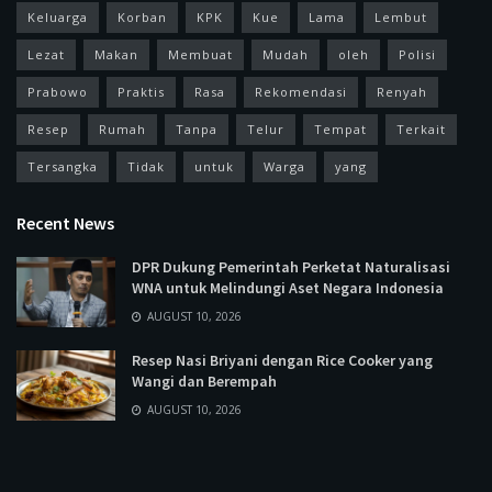
Keluarga
Korban
KPK
Kue
Lama
Lembut
Lezat
Makan
Membuat
Mudah
oleh
Polisi
Prabowo
Praktis
Rasa
Rekomendasi
Renyah
Resep
Rumah
Tanpa
Telur
Tempat
Terkait
Tersangka
Tidak
untuk
Warga
yang
Recent News
DPR Dukung Pemerintah Perketat Naturalisasi
WNA untuk Melindungi Aset Negara Indonesia
AUGUST 10, 2026
Resep Nasi Briyani dengan Rice Cooker yang
Wangi dan Berempah
AUGUST 10, 2026