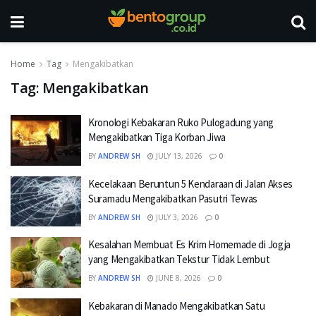
Home
Tag
Mengakibatkan
Tag:
Mengakibatkan
Kronologi Kebakaran Ruko Pulogadung yang
Mengakibatkan Tiga Korban Jiwa
BY
ANDREW SH
JULY 13, 2026
0
Kecelakaan Beruntun 5 Kendaraan di Jalan Akses
Suramadu Mengakibatkan Pasutri Tewas
BY
ANDREW SH
JULY 3, 2026
0
Kesalahan Membuat Es Krim Homemade di Jogja
yang Mengakibatkan Tekstur Tidak Lembut
BY
ANDREW SH
JUNE 8, 2026
0
Kebakaran di Manado Mengakibatkan Satu