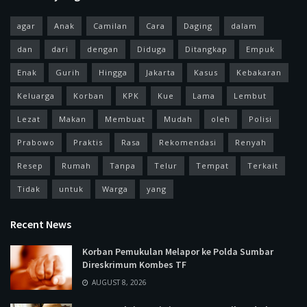
agar
Anak
Camilan
Cara
Daging
dalam
dan
dari
dengan
Diduga
Ditangkap
Empuk
Enak
Gurih
Hingga
Jakarta
Kasus
Kebakaran
Keluarga
Korban
KPK
Kue
Lama
Lembut
Lezat
Makan
Membuat
Mudah
oleh
Polisi
Prabowo
Praktis
Rasa
Rekomendasi
Renyah
Resep
Rumah
Tanpa
Telur
Tempat
Terkait
Tidak
untuk
Warga
yang
Recent News
Korban Pemukulan Melapor ke Polda Sumbar
Direskrimum Kombes TF
AUGUST 8, 2026