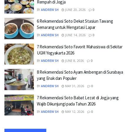
Rempah di Jogja
BY
ANDREW SH
JUNE 20, 2026
0
6 Rekomendasi Soto Dekat Stasiun Tawang
Semarang untuk Mengatasi Lapar
BY
ANDREW SH
JUNE 14, 2026
0
7 Rekomendasi Soto Favorit Mahasiswa di Sekitar
UGM Yogyakarta 2026
BY
ANDREW SH
JUNE 8, 2026
0
8 Rekomendasi Soto Ayam Ambengan di Surabaya
yang Enak dan Populer
BY
ANDREW SH
MAY 31, 2026
0
7 Rekomendasi Soto Babat Lezat di Jogja yang
Wajib Dikunjungi pada Tahun 2026
BY
ANDREW SH
MAY 12, 2026
0