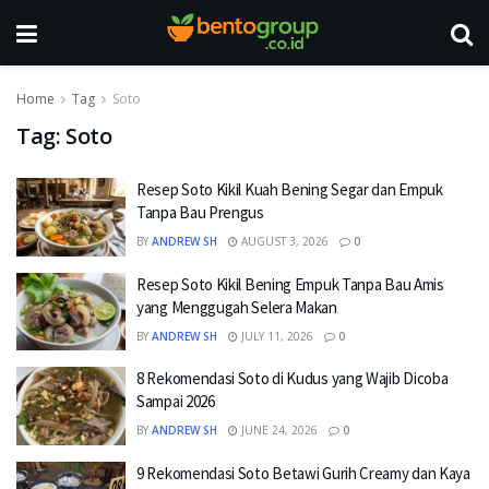
Home
Tag
Soto
Tag:
Soto
Resep Soto Kikil Kuah Bening Segar dan Empuk
Tanpa Bau Prengus
BY
ANDREW SH
AUGUST 3, 2026
0
Resep Soto Kikil Bening Empuk Tanpa Bau Amis
yang Menggugah Selera Makan
BY
ANDREW SH
JULY 11, 2026
0
8 Rekomendasi Soto di Kudus yang Wajib Dicoba
Sampai 2026
BY
ANDREW SH
JUNE 24, 2026
0
9 Rekomendasi Soto Betawi Gurih Creamy dan Kaya