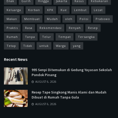
Enak
Gurih
Hingga
Jakarta
Kasus
Kebakaran
Keluarga
Korban
KPK
Kue
Lembut
Lezat
Makan
Membuat
Mudah
oleh
Polisi
Prabowo
Praktis
Rasa
Rekomendasi
Renyah
Resep
Rumah
Tanpa
Telur
Tempat
Tersangka
Tetap
Tidak
untuk
Warga
yang
Recent News
995 Senpi Ditemukan di Gedung Yayasan Sekolah
Pondok Pinang
AUGUST 6, 2026
Resep Tape Singkong Manis Alami dan Mudah
Dibuat di Rumah Tanpa Gula
AUGUST 6, 2026