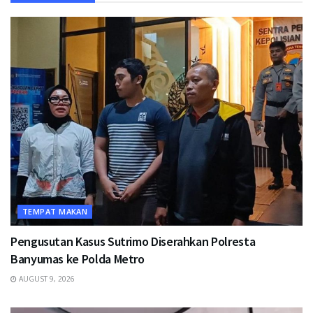
TEMPAT MAKAN
Pengusutan Kasus Sutrimo Diserahkan Polresta
Banyumas ke Polda Metro
AUGUST 9, 2026