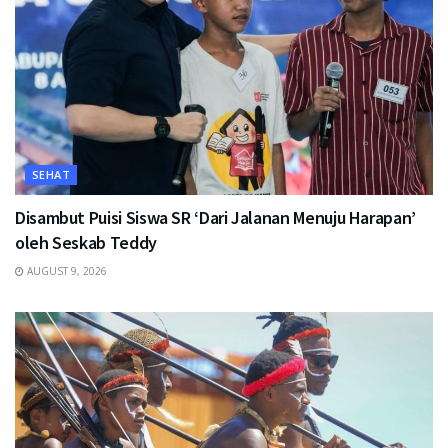
SEHAT
Disambut Puisi Siswa SR ‘Dari Jalanan Menuju Harapan’
oleh Seskab Teddy
AUGUST 9, 2026