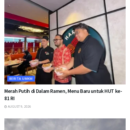
BERITA UMKM
Merah Putih di Dalam Ramen, Menu Baru untuk HUT ke-
81 RI
AUGUST 9, 2026