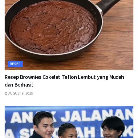
RESEP
Resep Brownies Cokelat Teflon Lembut yang Mudah
dan Berhasil
AUGUST 9, 2026