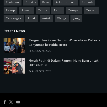
Prabowo
Praktis
Rasa
Rekomendasi
Renyah
Resep
Rumah
Tanpa
Telur
Tempat
Terkait
Tersangka
Tidak
untuk
Warga
yang
Recent News
Pengusutan Kasus Sutrimo Diserahkan Polresta
Banyumas ke Polda Metro
AUGUST 9, 2026
Merah Putih di Dalam Ramen, Menu Baru untuk
HUT ke-81 RI
AUGUST 9, 2026