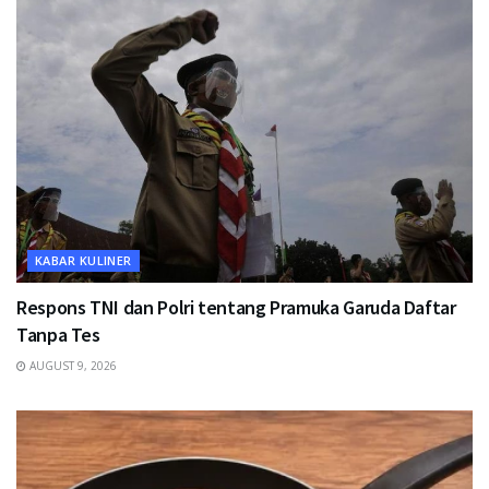
KABAR KULINER
Respons TNI dan Polri tentang Pramuka Garuda Daftar
Tanpa Tes
AUGUST 9, 2026