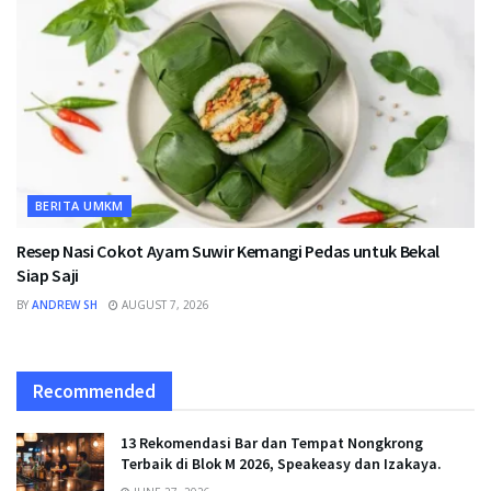
BERITA UMKM
Resep Nasi Cokot Ayam Suwir Kemangi Pedas untuk Bekal
Siap Saji
BY
ANDREW SH
AUGUST 7, 2026
Recommended
13 Rekomendasi Bar dan Tempat Nongkrong
Terbaik di Blok M 2026, Speakeasy dan Izakaya.