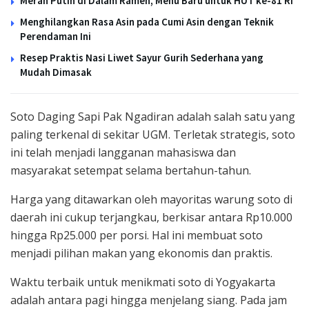
Merah Putih di Dalam Ramen, Menu Baru untuk HUT ke-81 RI
Menghilangkan Rasa Asin pada Cumi Asin dengan Teknik
Perendaman Ini
Resep Praktis Nasi Liwet Sayur Gurih Sederhana yang
Mudah Dimasak
Soto Daging Sapi Pak Ngadiran adalah salah satu yang
paling terkenal di sekitar UGM. Terletak strategis, soto
ini telah menjadi langganan mahasiswa dan
masyarakat setempat selama bertahun-tahun.
Harga yang ditawarkan oleh mayoritas warung soto di
daerah ini cukup terjangkau, berkisar antara Rp10.000
hingga Rp25.000 per porsi. Hal ini membuat soto
menjadi pilihan makan yang ekonomis dan praktis.
Waktu terbaik untuk menikmati soto di Yogyakarta
adalah antara pagi hingga menjelang siang. Pada jam