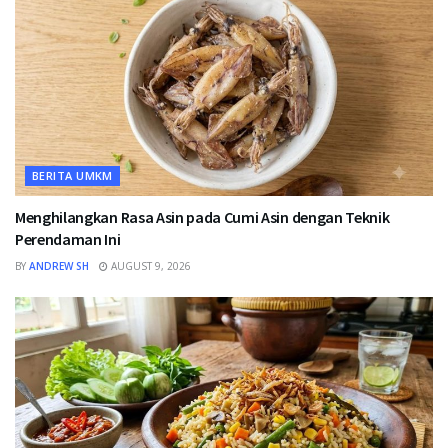
BERITA UMKM
Menghilangkan Rasa Asin pada Cumi Asin dengan Teknik
Perendaman Ini
BY
ANDREW SH
AUGUST 9, 2026