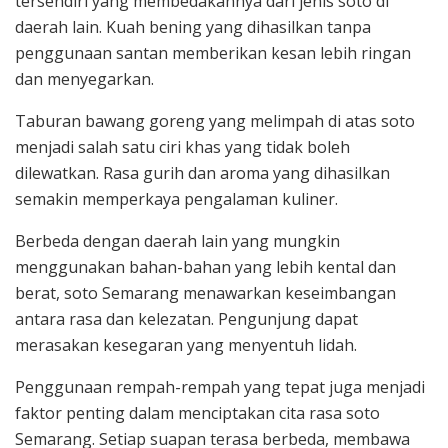
tersendiri yang membedakannya dari jenis soto di
daerah lain. Kuah bening yang dihasilkan tanpa
penggunaan santan memberikan kesan lebih ringan
dan menyegarkan.
Taburan bawang goreng yang melimpah di atas soto
menjadi salah satu ciri khas yang tidak boleh
dilewatkan. Rasa gurih dan aroma yang dihasilkan
semakin memperkaya pengalaman kuliner.
Berbeda dengan daerah lain yang mungkin
menggunakan bahan-bahan yang lebih kental dan
berat, soto Semarang menawarkan keseimbangan
antara rasa dan kelezatan. Pengunjung dapat
merasakan kesegaran yang menyentuh lidah.
Penggunaan rempah-rempah yang tepat juga menjadi
faktor penting dalam menciptakan cita rasa soto
Semarang. Setiap suapan terasa berbeda, membawa