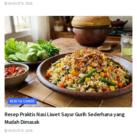
AUGUST 8, 2026
BERITA UMKM
Resep Praktis Nasi Liwet Sayur Gurih Sederhana yang
Mudah Dimasak
AUGUST 8, 2026