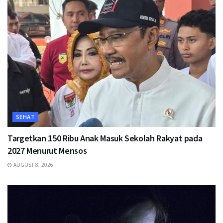
SEHAT
Targetkan 150 Ribu Anak Masuk Sekolah Rakyat pada
2027 Menurut Mensos
AUGUST 8, 2026