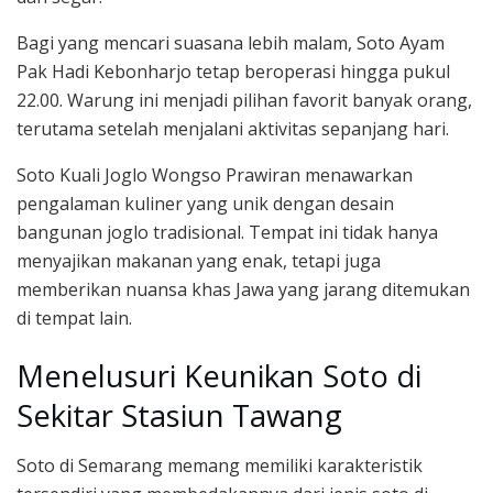
Bagi yang mencari suasana lebih malam, Soto Ayam
Pak Hadi Kebonharjo tetap beroperasi hingga pukul
22.00. Warung ini menjadi pilihan favorit banyak orang,
terutama setelah menjalani aktivitas sepanjang hari.
Soto Kuali Joglo Wongso Prawiran menawarkan
pengalaman kuliner yang unik dengan desain
bangunan joglo tradisional. Tempat ini tidak hanya
menyajikan makanan yang enak, tetapi juga
memberikan nuansa khas Jawa yang jarang ditemukan
di tempat lain.
Menelusuri Keunikan Soto di
Sekitar Stasiun Tawang
Soto di Semarang memang memiliki karakteristik