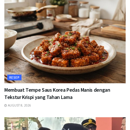
RESEP
Membuat Tempe Saus Korea Pedas Manis dengan
Tekstur Krispi yang Tahan Lama
AUGUST 8, 2026