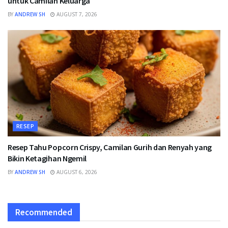
untuk Camilan Keluarga
BY
ANDREW SH
AUGUST 7, 2026
RESEP
Resep Tahu Popcorn Crispy, Camilan Gurih dan Renyah yang
Bikin Ketagihan Ngemil
BY
ANDREW SH
AUGUST 6, 2026
Recommended