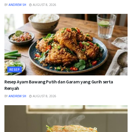
BY
ANDREW SH
AUGUST 8, 2026
RESEP
Resep Ayam Bawang Putih dan Garam yang Gurih serta
Renyah
BY
ANDREW SH
AUGUST 8, 2026