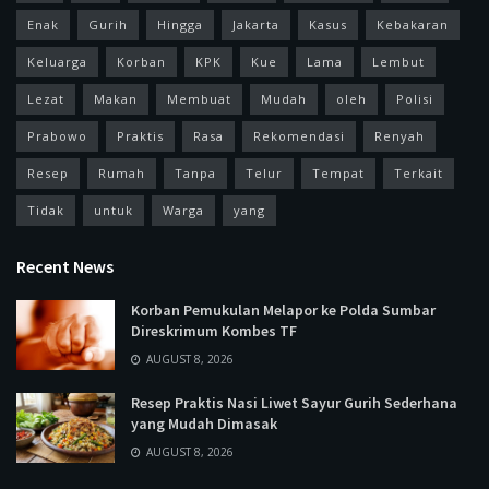
Enak
Gurih
Hingga
Jakarta
Kasus
Kebakaran
Keluarga
Korban
KPK
Kue
Lama
Lembut
Lezat
Makan
Membuat
Mudah
oleh
Polisi
Prabowo
Praktis
Rasa
Rekomendasi
Renyah
Resep
Rumah
Tanpa
Telur
Tempat
Terkait
Tidak
untuk
Warga
yang
Recent News
Korban Pemukulan Melapor ke Polda Sumbar
Direskrimum Kombes TF
AUGUST 8, 2026
Resep Praktis Nasi Liwet Sayur Gurih Sederhana
yang Mudah Dimasak
AUGUST 8, 2026