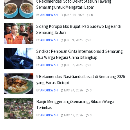
6 Rekomendasi Soto Dekat Stasiun Tawang
Semarang untuk Mengatasi Lapar
BY
ANDREW SH
JUNE 14, 2026
0
Sidang Korupsi Eks Bupati Pati Sudewo Digelar di
Semarang 15 Juni
BY
ANDREW SH
JUNE 9, 2026
0
Sindikat Penipuan Cinta Internasional di Semarang,
Dua Warga Negara China Ditangkap
BY
ANDREW SH
JUNE 7, 2026
0
9 Rekomendasi Nasi Gandul Lezat di Semarang 2026
yang Harus Dicicipi
BY
ANDREW SH
MAY 24, 2026
0
Banjir Menggenangi Semarang, Ribuan Warga
Terimbas
BY
ANDREW SH
MAY 17, 2026
0