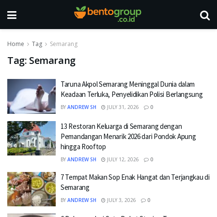
Home
Tag
Semarang
Tag:
Semarang
Taruna Akpol Semarang Meninggal Dunia dalam
Keadaan Terluka, Penyelidikan Polisi Berlangsung
BY
ANDREW SH
JULY 31, 2026
0
13 Restoran Keluarga di Semarang dengan
Pemandangan Menarik 2026 dari Pondok Apung
hingga Rooftop
BY
ANDREW SH
JULY 12, 2026
0
7 Tempat Makan Sop Enak Hangat dan Terjangkau di
Semarang
BY
ANDREW SH
JULY 3, 2026
0