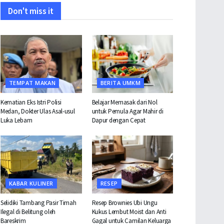
Don't miss it
TEMPAT MAKAN
BERITA UMKM
Kematian Eks Istri Polisi
Belajar Memasak dari Nol
Medan, Dokter Ulas Asal-usul
untuk Pemula Agar Mahir di
Luka Lebam
Dapur dengan Cepat
KABAR KULINER
RESEP
Selidiki Tambang Pasir Timah
Resep Brownies Ubi Ungu
Ilegal di Belitung oleh
Kukus Lembut Moist dan Anti
Bareskrim
Gagal untuk Camilan Keluarga