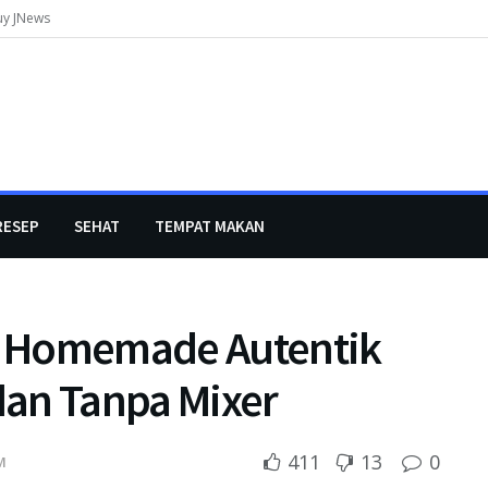
uy JNews
RESEP
SEHAT
TEMPAT MAKAN
r Homemade Autentik
an Tanpa Mixer
411
13
0
M