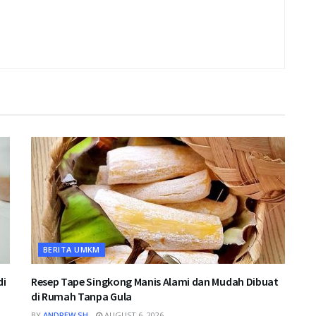
BERITA UMKM
di
Resep Tape Singkong Manis Alami dan Mudah Dibuat
di Rumah Tanpa Gula
BY
ANDREW SH
AUGUST 6, 2026