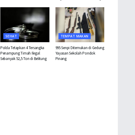
SEHAT
TEMPAT MAKAN
Polda Tetapkan 4 Tersangka
995 Senpi Ditemukan di Gedung
Penampung Timah Ilegal
Yayasan Sekolah Pondok
Sebanyak 52,5 Ton di Belitung
Pinang