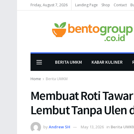
Friday, August 7, 2026
Landing Page
Shop
Contact
B
BERITA UMKM
KABAR KULINER
Home
Berita UMKM
Membuat Roti Tawa
Lembut Tanpa Ulen d
by
Andrew SH
May 13, 2026
in
Berita UMK