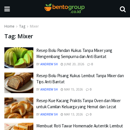
Home
Tag
Mixer
Tag:
Mixer
Resep Bolu Pandan Kukus Tanpa Mixer yang
Mengembang Sempurna dan Anti Bantat
BY
ANDREW SH
JUNE 20, 2026
0
Resep Bolu Pisang Kukus Lembut Tanpa Mixer dan
Tips Anti Bantat
BY
ANDREW SH
MAY 15, 2026
0
Resep Kue Kacang Praktis Tanpa Oven dan Mixer
untuk Camilan Keluarga yang Hemat dan Lezat
BY
ANDREW SH
MAY 13, 2026
0
Membuat Roti Tawar Homemade Autentik Lembut